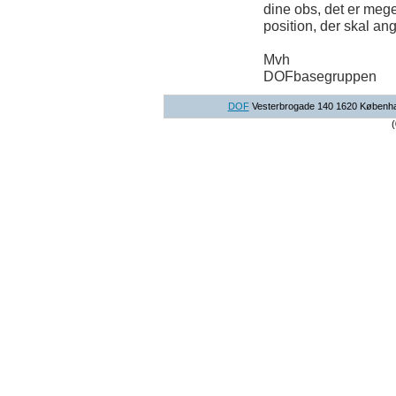
dine obs, det er mege
position, der skal ang
Mvh
DOFbasegruppen
DOF
Vesterbrogade 140 1620 København