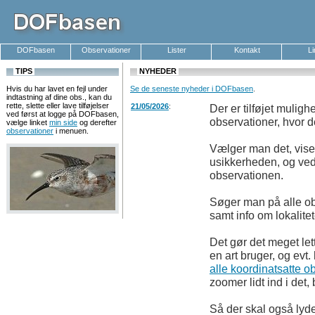
DOFbasen
Observationer
Lister
Kontakt
L
TIPS
NYHEDER
Hvis du har lavet en fejl under
Se de seneste nyheder i DOFbasen
.
indtastning af dine obs., kan du
rette, slette eller lave tilføjelser
21/05/2026
:
Der er tilføjet mulig
ved først at logge på DOFbasen,
observationer, hvor d
vælge linket
min side
og derefter
observationer
i menuen.
Vælger man det, viser
usikkerheden, og ved 
observationen.
Søger man på alle obs
samt info om lokalitet
Det gør det meget let
en art bruger, og evt.
alle koordinatsatte 
zoomer lidt ind i det, 
Så der skal også lyde 