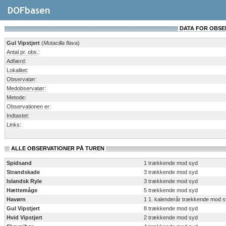
DATA FOR OBSERV
Gul Vipstjert
(
Motacilla flava
)
Antal pr. obs.
:
Adfærd
:
Lokalitet
:
Observatør
:
Medobservatør
:
Metode
:
Observationen er
:
Indtastet
:
Links
:
ALLE OBSERVATIONER PÅ TUREN
Spidsand
1 trækkende mod syd
Strandskade
3 trækkende mod syd
Islandsk Ryle
3 trækkende mod syd
Hættemåge
5 trækkende mod syd
Havørn
1 1. kalenderår trækkende mod 
Gul Vipstjert
8 trækkende mod syd
Hvid Vipstjert
2 trækkende mod syd