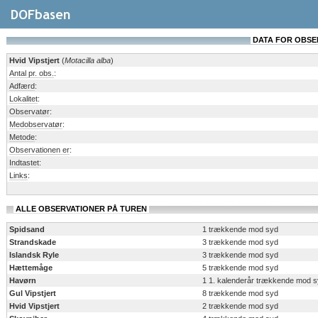
DATA FOR OBSERV
Hvid Vipstjert
(
Motacilla alba
)
Antal pr. obs.
:
Adfærd
:
Lokalitet
:
Observatør
:
Medobservatør
:
Metode
:
Observationen er
:
Indtastet
:
Links
:
ALLE OBSERVATIONER PÅ TUREN
Spidsand
1 trækkende mod syd
Strandskade
3 trækkende mod syd
Islandsk Ryle
3 trækkende mod syd
Hættemåge
5 trækkende mod syd
Havørn
1 1. kalenderår trækkende mod 
Gul Vipstjert
8 trækkende mod syd
Hvid Vipstjert
2 trækkende mod syd