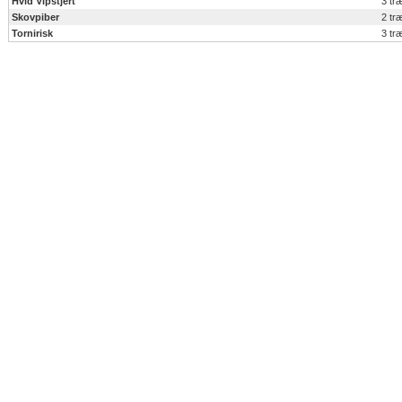
Hvid Vipstjert
3 tr
Skovpiber
2 tr
Tornirisk
3 tr