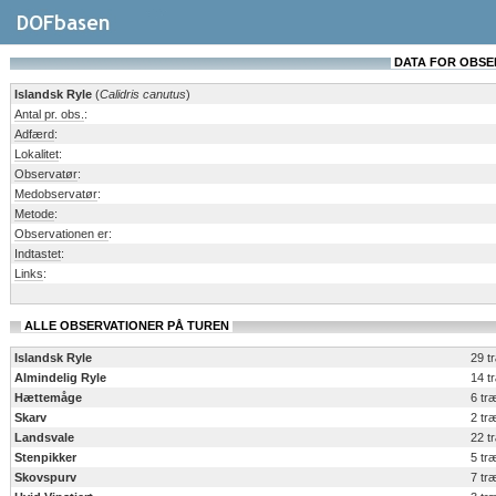
DATA FOR OBSERV
Islandsk Ryle
(
Calidris canutus
)
Antal pr. obs.
:
Adfærd
:
Lokalitet
:
Observatør
:
Medobservatør
:
Metode
:
Observationen er
:
Indtastet
:
Links
:
ALLE OBSERVATIONER PÅ TUREN
Islandsk Ryle
29 t
Almindelig Ryle
14 t
Hættemåge
6 tr
Skarv
2 tr
Landsvale
22 t
Stenpikker
5 tr
Skovspurv
7 tr