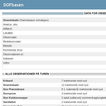
DATA FOR OBSERV
Strandskade
(
Haematopus ostralegus
)
Antal pr. obs.
:
Adfærd
:
Lokalitet
:
Observatør
:
Medobservatør
:
Metode
:
Kommentar til tur
:
Observationen er
:
Indtastet
:
Links
:
ALLE OBSERVATIONER PÅ TUREN
Krikand
7 trækkende mod syd
Strandskade
12 trækkende mod syd
Stor Præstekrave
8 1. kalenderår trækkende mod syd
Storspove
3 trækkende mod syd
Stor Kobbersneppe
2 adult (udfarvet) sommerdragt/yngle
Sandløber
2 trækkende mod syd