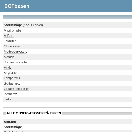
Stormmåge
(
Larus canus
)
Antal pr. obs.
:
Adfærd
:
Lokalitet
:
Observatør
:
Medobservatør
:
Metode
:
Kommentar til tur
:
Vind
:
Skydække
:
Temperatur
:
Sigtbarhed
:
Observationen er
:
Indtastet
:
Links
:
ALLE OBSERVATIONER PÅ TUREN
Sortand
Stormmåge