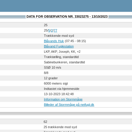
DATA FOR OBSERVATION NR. 33023275 - 13/10/2023
25
25/
5
/
2
/
77
Trækkende mod syd
Blåvands Huk
(07:45 - 08:15)
Blåvand Fuglestation
LKP, AKP, Joseph, KK, +2
Træktælling, standardtid
Sabinebunkeren, standardtid
SSØ 10 m/s
8/8
12 grader
6000 meters sigt
Indtastet via hjemmeside
13-10-2023 18:42:48
Information om Stormmåge
Billeder af Stormmåge på netfugl.dk
62
25 trækkende mod syd