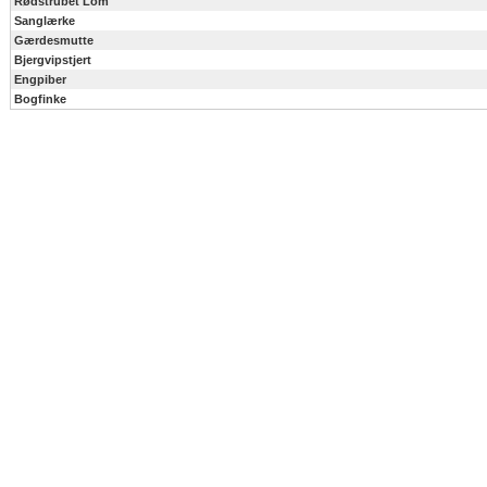
Rødstrubet Lom
Sanglærke
Gærdesmutte
Bjergvipstjert
Engpiber
Bogfinke