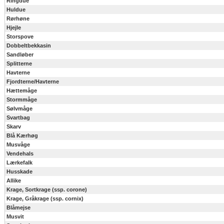
Ringdue
Huldue
Rørhøne
Hjejle
Storspove
Dobbeltbekkasin
Sandløber
Splitterne
Havterne
Fjordterne/Havterne
Hættemåge
Stormmåge
Sølvmåge
Svartbag
Skarv
Blå Kærhøg
Musvåge
Vendehals
Lærkefalk
Husskade
Allike
Krage, Sortkrage (ssp. corone)
Krage, Gråkrage (ssp. cornix)
Blåmejse
Musvit