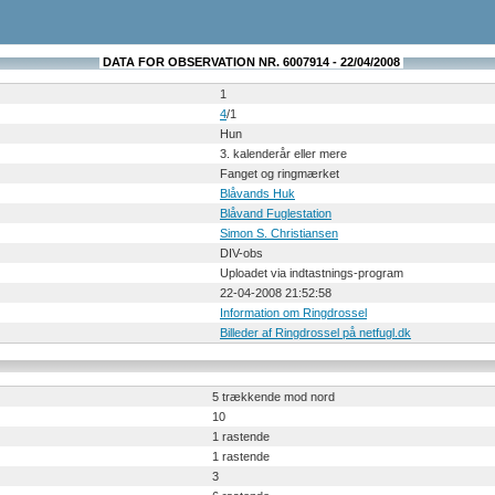
DATA FOR OBSERVATION NR. 6007914 - 22/04/2008
1
4
/1
Hun
3. kalenderår eller mere
Fanget og ringmærket
Blåvands Huk
Blåvand Fuglestation
Simon S. Christiansen
DIV-obs
Uploadet via indtastnings-program
22-04-2008 21:52:58
Information om Ringdrossel
Billeder af Ringdrossel på netfugl.dk
5 trækkende mod nord
10
1 rastende
1 rastende
3