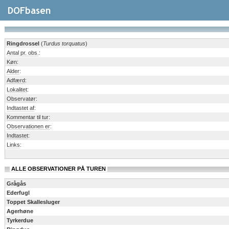
Ringdrossel
(
Turdus torquatus
)
Antal pr. obs.
:
Køn
:
Alder
:
Adfærd
:
Lokalitet
:
Observatør
:
Indtastet af
:
Kommentar til tur
:
Observationen er
:
Indtastet
:
Links
:
ALLE OBSERVATIONER PÅ TUREN
Grågås
Ederfugl
Toppet Skallesluger
Agerhøne
Tyrkerdue