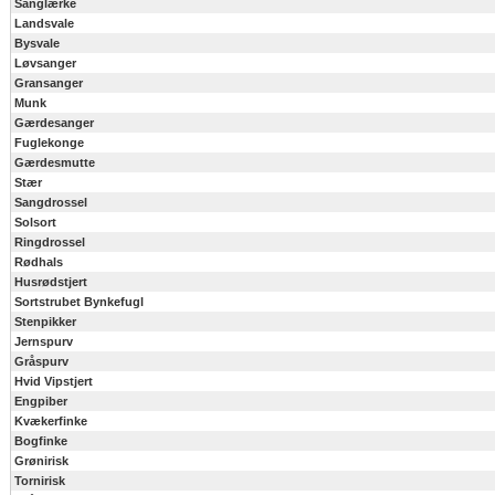
Sanglærke
Landsvale
Bysvale
Løvsanger
Gransanger
Munk
Gærdesanger
Fuglekonge
Gærdesmutte
Stær
Sangdrossel
Solsort
Ringdrossel
Rødhals
Husrødstjert
Sortstrubet Bynkefugl
Stenpikker
Jernspurv
Gråspurv
Hvid Vipstjert
Engpiber
Kvækerfinke
Bogfinke
Grønirisk
Tornirisk