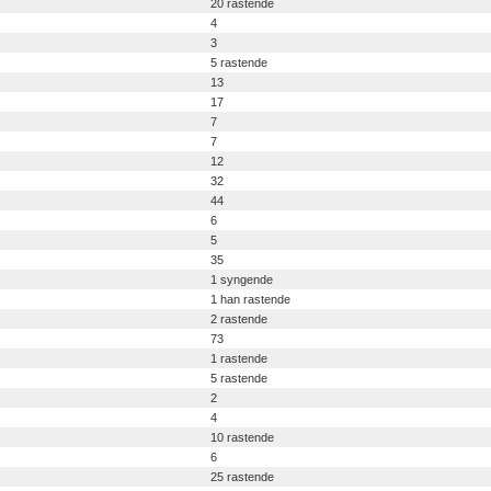
20 rastende
4
3
5 rastende
13
17
7
7
12
32
44
6
5
35
1 syngende
1 han rastende
2 rastende
73
1 rastende
5 rastende
2
4
10 rastende
6
25 rastende