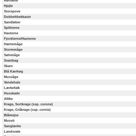
Rørhøne
Hjejle
Storspove
Dobbeltbekkasin
Sandløber
Splitterne
Havterne
Fjordterne/Havterne
Hættemåge
Stormmåge
Sølvmåge
Svartbag
Skarv
Blå Kærhøg
Musvåge
Vendehals
Lærkefalk
Husskade
Allike
Krage, Sortkrage (ssp. corone)
Krage, Gråkrage (ssp. cornix)
Blåmejse
Musvit
Sanglærke
Landsvale