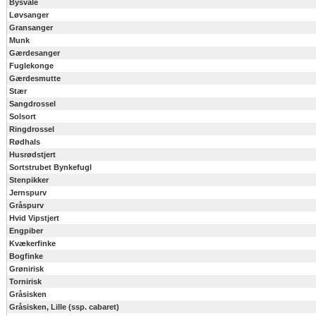
Bysvale
Løvsanger
Gransanger
Munk
Gærdesanger
Fuglekonge
Gærdesmutte
Stær
Sangdrossel
Solsort
Ringdrossel
Rødhals
Husrødstjert
Sortstrubet Bynkefugl
Stenpikker
Jernspurv
Gråspurv
Hvid Vipstjert
Engpiber
Kvækerfinke
Bogfinke
Grønirisk
Tornirisk
Gråsisken
Gråsisken, Lille (ssp. cabaret)