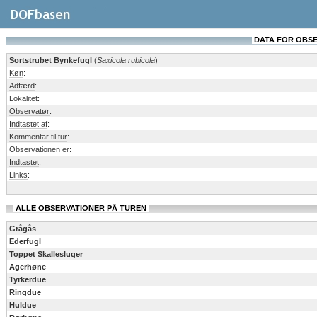
DATA FOR OBSERV
Sortstrubet Bynkefugl
(
Saxicola rubicola
)
Køn
:
Adfærd
:
Lokalitet
:
Observatør
:
Indtastet af
:
Kommentar til tur
:
Observationen er
:
Indtastet
:
Links
:
ALLE OBSERVATIONER PÅ TUREN
Grågås
Ederfugl
Toppet Skallesluger
Agerhøne
Tyrkerdue
Ringdue
Huldue