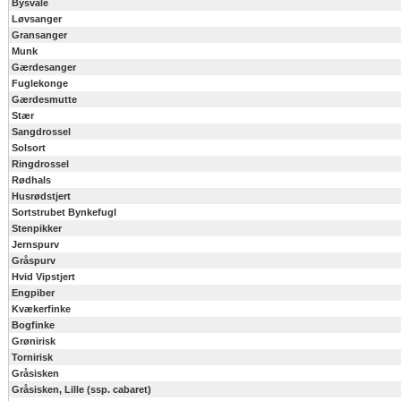
Bysvale
Løvsanger
Gransanger
Munk
Gærdesanger
Fuglekonge
Gærdesmutte
Stær
Sangdrossel
Solsort
Ringdrossel
Rødhals
Husrødstjert
Sortstrubet Bynkefugl
Stenpikker
Jernspurv
Gråspurv
Hvid Vipstjert
Engpiber
Kvækerfinke
Bogfinke
Grønirisk
Tornirisk
Gråsisken
Gråsisken, Lille (ssp. cabaret)