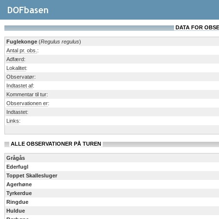
DATA FOR OBSERV
Fuglekonge
(
Regulus regulus
)
Antal pr. obs.
:
Adfærd
:
Lokalitet
:
Observatør
:
Indtastet af
:
Kommentar til tur
:
Observationen er
:
Indtastet
:
Links
:
ALLE OBSERVATIONER PÅ TUREN
Grågås
Ederfugl
Toppet Skallesluger
Agerhøne
Tyrkerdue
Ringdue
Huldue