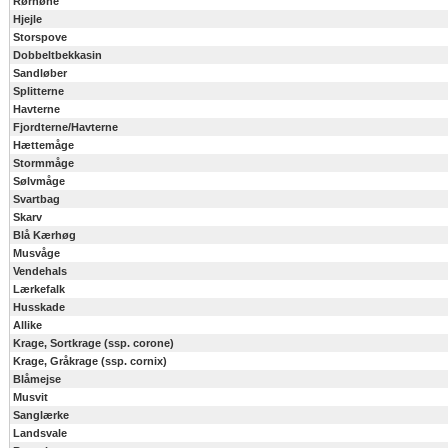
Rørhøne
Hjejle
Storspove
Dobbeltbekkasin
Sandløber
Splitterne
Havterne
Fjordterne/Havterne
Hættemåge
Stormmåge
Sølvmåge
Svartbag
Skarv
Blå Kærhøg
Musvåge
Vendehals
Lærkefalk
Husskade
Allike
Krage, Sortkrage (ssp. corone)
Krage, Gråkrage (ssp. cornix)
Blåmejse
Musvit
Sanglærke
Landsvale