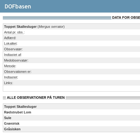
DATA FOR OBSERV
Toppet Skallesluger
(
Mergus serrator
)
Antal pr. obs.
:
Adfærd
:
Lokalitet
:
Observatør
:
Indtastet af
:
Medobservatør
:
Metode
:
Observationen er
:
Indtastet
:
Links
:
ALLE OBSERVATIONER PÅ TUREN
Toppet Skallesluger
Rødstrubet Lom
Sule
Grønirisk
Gråsisken