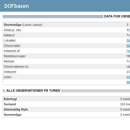
DATA FOR OBSERV
Stormmåge
(
Larus canus
)
3
Antal pr. obs.
:
3/
Adfærd
:
Tr
Lokalitet
:
Bl
Observatør
:
Bl
Indtastet af
:
He
Medobservatør
:
H
Metode
:
Tr
Observationen er
:
Up
Indtastet
:
21
Links
:
In
Bi
ALLE OBSERVATIONER PÅ TUREN
Ederfugl
3 træk
Sortand
163 tr
Almindelig Ryle
5 træk
Stormmåge
3 træk