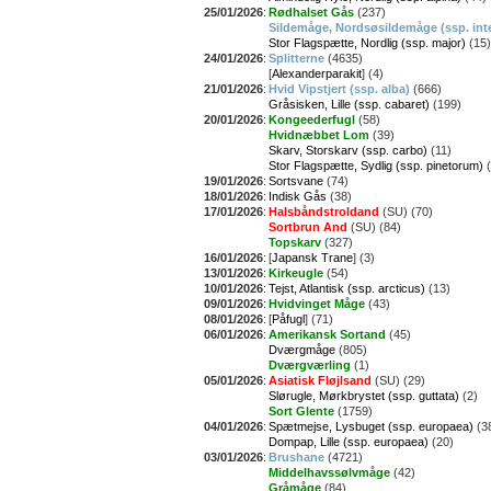
25/01/2026
:
Rødhalset Gås
(237)
Sildemåge, Nordsøsildemåge (ssp. int
Stor Flagspætte, Nordlig (ssp. major)
(15)
24/01/2026
:
Splitterne
(4635)
[
Alexanderparakit
] (4)
21/01/2026
:
Hvid Vipstjert (ssp. alba)
(666)
Gråsisken, Lille (ssp. cabaret)
(199)
20/01/2026
:
Kongeederfugl
(58)
Hvidnæbbet Lom
(39)
Skarv, Storskarv (ssp. carbo)
(11)
Stor Flagspætte, Sydlig (ssp. pinetorum)
(
19/01/2026
:
Sortsvane
(74)
18/01/2026
:
Indisk Gås
(38)
17/01/2026
:
Halsbåndstroldand
(SU) (70)
Sortbrun And
(SU) (84)
Topskarv
(327)
16/01/2026
:
[
Japansk Trane
] (3)
13/01/2026
:
Kirkeugle
(54)
10/01/2026
:
Tejst, Atlantisk (ssp. arcticus)
(13)
09/01/2026
:
Hvidvinget Måge
(43)
08/01/2026
:
[
Påfugl
] (71)
06/01/2026
:
Amerikansk Sortand
(45)
Dværgmåge
(805)
Dværgværling
(1)
05/01/2026
:
Asiatisk Fløjlsand
(SU) (29)
Slørugle, Mørkbrystet (ssp. guttata)
(2)
Sort Glente
(1759)
04/01/2026
:
Spætmejse, Lysbuget (ssp. europaea)
(3
Dompap, Lille (ssp. europaea)
(20)
03/01/2026
:
Brushane
(4721)
Middelhavssølvmåge
(42)
Gråmåge
(84)