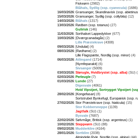
Fiskeørn
(2982)
Blåhals, Sydlig (ssp. cyanecula)
(1686)
16/03/2026
:
Gransanger, Skandinavisk (ssp. abietinus
15/03/2026
:
Gransanger, Sydlig (ssp. collybita)
(12)
14/03/2026
:
Blåhals
(1317)
13/03/2026
:
Rødben (ssp. totanus)
(27)
Gulirisk
(146)
11/03/2026
:
Sorthalset Lappedykker
(677)
10/03/2026
:
[
Dværgcanadagås
] (2)
Lille Præstekrave
(4308)
09/03/2026
:
[
Undulat
] (4)
08/03/2026
:
[
Rødhøne
] (2)
Lille Flagspætte, Nordlig (ssp. minor)
(4)
06/03/2026
:
Atlingand
(1714)
[
Nymfeparakit
] (6)
Sivsanger
(5009)
03/03/2026
:
Slørugle, Hvidbrystet (ssp. alba)
(SU) (
02/03/2026
:
Perleugle
(7)
01/03/2026
:
Lunde
(27)
Digesvale
(4061)
Hvid Vipstjert, Sortrygget Vipstjert (ssp.
28/02/2026
:
[
Kongefasan
] (8)
Sortstrubet Bynkefugl, Europæisk (ssp. ru
27/02/2026
:
Stor Præstekrave (ssp. hiaticula)
(15)
Stor Kobbersneppe
(1139)
Jagtfalk
(SU) (1)
Bysvale
(7687)
22/02/2026
:
Sølvmåge, Britisk (ssp. argenteus)
(1)
10/02/2026
:
Steppeørn
(SU) (88)
09/02/2026
:
Mudderklire
(4164)
28/01/2026
:
Sortklire
(2038)
Almindelig Ryle, Nordlig (ssp. alpina)
(44)