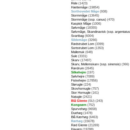
Ride
(1423)
Hættemåge
(19854)
Sorthovedet Måge
(938)
Stormmåge
(13645)
Stormmåge (ssp. canus)
(470)
Kaspisk Måge
(1006)
Sølvmåge
(18355)
Sølvmåge, Skandinavisk (ssp. argentatus
Svartbag
(6004)
Sildemåge
(3266)
Rødstrubet Lom
(3399)
Sortstrubet Lom
(1353)
Mallemuk
(648)
Sule
(3331)
Skarv
(17497)
Skarv, Mellemskarv (ssp. sinensis)
(366)
Rørdrum
(2645)
Silkehejre
(197)
Sølvhejre
(7089)
Fiskehejre
(17856)
Slørugle
(224)
Skovhornugle
(757)
Stor Hornugle
(161)
Natugle
(2421)
Blå Glente
(SU) (243)
Kongeørn
(752)
Spurvehøg
(9658)
Duehøg
(1478)
Blå Kærhøg
(6463)
Rørhøg
(15678)
Rød Glente
(21269)
Havørn
(19788)