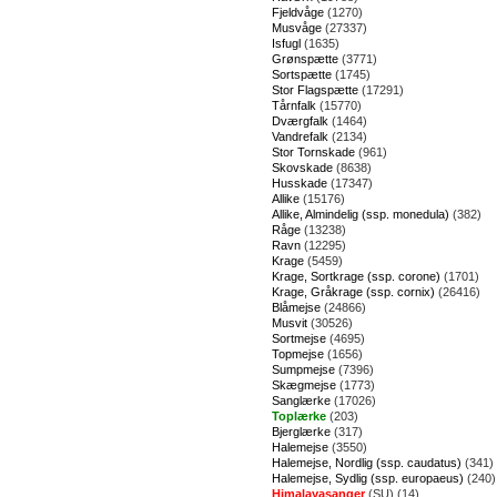
Fjeldvåge
(1270)
Musvåge
(27337)
Isfugl
(1635)
Grønspætte
(3771)
Sortspætte
(1745)
Stor Flagspætte
(17291)
Tårnfalk
(15770)
Dværgfalk
(1464)
Vandrefalk
(2134)
Stor Tornskade
(961)
Skovskade
(8638)
Husskade
(17347)
Allike
(15176)
Allike, Almindelig (ssp. monedula)
(382)
Råge
(13238)
Ravn
(12295)
Krage
(5459)
Krage, Sortkrage (ssp. corone)
(1701)
Krage, Gråkrage (ssp. cornix)
(26416)
Blåmejse
(24866)
Musvit
(30526)
Sortmejse
(4695)
Topmejse
(1656)
Sumpmejse
(7396)
Skægmejse
(1773)
Sanglærke
(17026)
Toplærke
(203)
Bjerglærke
(317)
Halemejse
(3550)
Halemejse, Nordlig (ssp. caudatus)
(341)
Halemejse, Sydlig (ssp. europaeus)
(240)
Himalayasanger
(SU) (14)