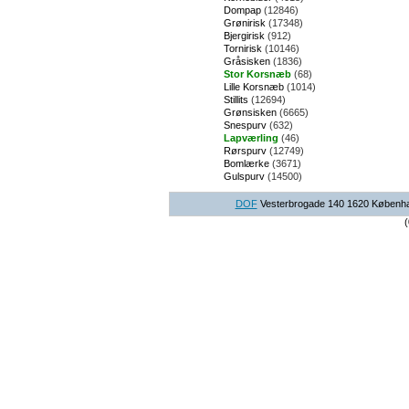
Dompap
(12846)
Grønirisk
(17348)
Bjergirisk
(912)
Tornirisk
(10146)
Gråsisken
(1836)
Stor Korsnæb
(68)
Lille Korsnæb
(1014)
Stillits
(12694)
Grønsisken
(6665)
Snespurv
(632)
Lapværling
(46)
Rørspurv
(12749)
Bomlærke
(3671)
Gulspurv
(14500)
DOF
Vesterbrogade 140 1620 København