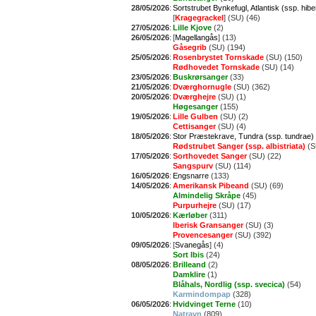
28/05/2026
:
Sortstrubet Bynkefugl, Atlantisk (ssp. hib
[
Kragegrackel
] (SU) (46)
27/05/2026
:
Lille Kjove
(2)
26/05/2026
:
[
Magellangås
] (13)
Gåsegrib
(SU) (194)
25/05/2026
:
Rosenbrystet Tornskade
(SU) (150)
Rødhovedet Tornskade
(SU) (14)
23/05/2026
:
Buskrørsanger
(33)
21/05/2026
:
Dværghornugle
(SU) (362)
20/05/2026
:
Dværghejre
(SU) (1)
Høgesanger
(155)
19/05/2026
:
Lille Gulben
(SU) (2)
Cettisanger
(SU) (4)
18/05/2026
:
Stor Præstekrave, Tundra (ssp. tundrae)
Rødstrubet Sanger (ssp. albistriata)
(S
17/05/2026
:
Sorthovedet Sanger
(SU) (22)
Sangspurv
(SU) (114)
16/05/2026
:
Engsnarre
(133)
14/05/2026
:
Amerikansk Pibeand
(SU) (69)
Almindelig Skråpe
(45)
Purpurhejre
(SU) (17)
10/05/2026
:
Kærløber
(311)
Iberisk Gransanger
(SU) (3)
Provencesanger
(SU) (392)
09/05/2026
:
[
Svanegås
] (4)
Sort Ibis
(24)
08/05/2026
:
Brilleand
(2)
Damklire
(1)
Blåhals, Nordlig (ssp. svecica)
(54)
Karmindompap
(328)
06/05/2026
:
Hvidvinget Terne
(10)
Natravn
(809)