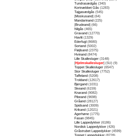
Tundrasædgås
(340)
Kortnæbbet Gås
(1283)
Tajgasædgås
(545)
[
Moskusand
] (64)
Mandarinand
(225)
[
Brudeand
] (66)
Nilgås
(465)
Gravand
(12770)
Havlit
(1329)
Ederfugl
(8680)
Sortand
(5002)
Fløjlsand
(2375)
Hvinand
(8474)
Lille Skallesluger
(3148)
[
Hjelmskallesluger
] (SU) (9)
Toppet Skallesluger
(6547)
Stor Skallesluger
(7752)
Taffeland
(5208)
Troldand
(12617)
Bjergand
(1031)
Skeand
(6159)
Knarand
(9082)
Pibeand
(9698)
Gråand
(28127)
Spidsand
(3009)
Krikand
(12021)
Agerhøne
(1775)
Fasan
(9845)
Lille Lappedykker
(6186)
Nordisk Lappedykker
(426)
Gråstrubet Lappedykker
(4599)
Toppet Lappedykker
(8728)