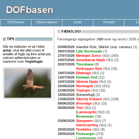
DOFbasen
Observationer
Lister
Kontakt
L
FÆNOLOGI
TIPS
Førstegangs-iagttagelser (
420
arter og racer) i 2026 (
Når du indtaster et tal i feltet
03/08/2026
:
Islandsk Ryle, Sibirisk (ssp. canutus)
(1)
antal
, skal det altid svare til
30/07/2026
:
Lille Stormsvale
(7)
antallet af fugle og ikke antal par,
27/07/2026
:
Mørkøjet Junco
(SU) (243)
selvom adfærdskoden er
24/07/2026
:
Amerikansk Hjejle
(SU) (2)
markeret som
Ynglefugle
.
20/07/2026
:
Thorshane
(8)
Hvidrygget Ryle
(SU) (33)
19/07/2026
:
Ellekrage
(SU) (1)
13/07/2026
:
Hvidøjet And
(21)
10/07/2026
:
Sibirisk Hjejle
(SU) (2)
25/06/2026
:
Munkegrib
(SU) (611)
21/06/2026
:
Tophejre
(SU) (32)
19/06/2026
:
[
Kanariefugl
] (3)
13/06/2026
:
Sibirisk Krikand
(SU) (228)
08/06/2026
:
Ørnevåge
(SU) (15)
05/06/2026
:
Triel
(SU) (1)
[
Lammegrib
] (SU) (2)
Rosenstær
(18)
03/06/2026
:
Slangeørn
(SU) (7)
Hætteværling
(SU) (1)
30/05/2026
:
Terekklire
(SU) (8)
29/05/2026
:
Flodsanger
(274)
Lundsanger
(16)