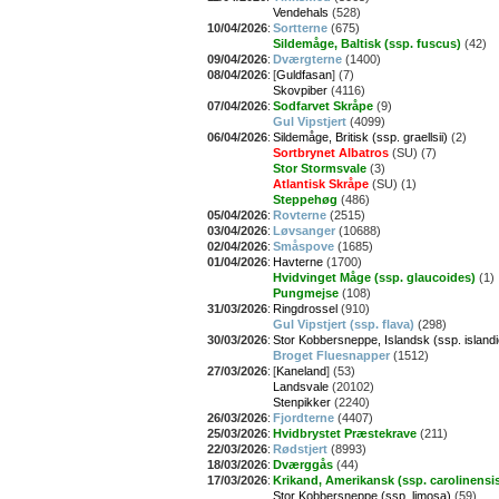
Vendehals
(528)
10/04/2026
:
Sortterne
(675)
Sildemåge, Baltisk (ssp. fuscus)
(42)
09/04/2026
:
Dværgterne
(1400)
08/04/2026
:
[
Guldfasan
] (7)
Skovpiber
(4116)
07/04/2026
:
Sodfarvet Skråpe
(9)
Gul Vipstjert
(4099)
06/04/2026
:
Sildemåge, Britisk (ssp. graellsii)
(2)
Sortbrynet Albatros
(SU) (7)
Stor Stormsvale
(3)
Atlantisk Skråpe
(SU) (1)
Steppehøg
(486)
05/04/2026
:
Rovterne
(2515)
03/04/2026
:
Løvsanger
(10688)
02/04/2026
:
Småspove
(1685)
01/04/2026
:
Havterne
(1700)
Hvidvinget Måge (ssp. glaucoides)
(1)
Pungmejse
(108)
31/03/2026
:
Ringdrossel
(910)
Gul Vipstjert (ssp. flava)
(298)
30/03/2026
:
Stor Kobbersneppe, Islandsk (ssp. island
Broget Fluesnapper
(1512)
27/03/2026
:
[
Kaneland
] (53)
Landsvale
(20102)
Stenpikker
(2240)
26/03/2026
:
Fjordterne
(4407)
25/03/2026
:
Hvidbrystet Præstekrave
(211)
22/03/2026
:
Rødstjert
(8993)
18/03/2026
:
Dværggås
(44)
17/03/2026
:
Krikand, Amerikansk (ssp. carolinensi
Stor Kobbersneppe (ssp. limosa)
(59)