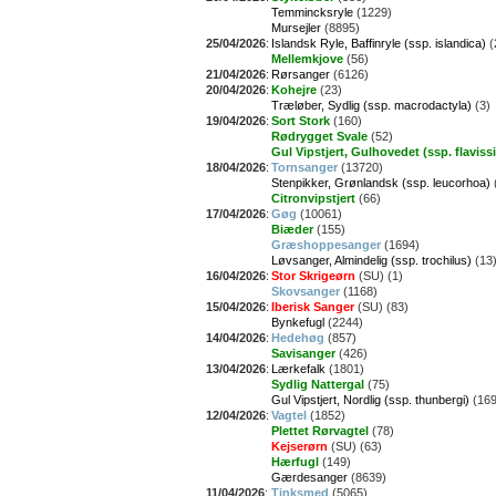
Temmincksryle
(1229)
Mursejler
(8895)
25/04/2026
:
Islandsk Ryle, Baffinryle (ssp. islandica)
(
Mellemkjove
(56)
21/04/2026
:
Rørsanger
(6126)
20/04/2026
:
Kohejre
(23)
Træløber, Sydlig (ssp. macrodactyla)
(3)
19/04/2026
:
Sort Stork
(160)
Rødrygget Svale
(52)
Gul Vipstjert, Gulhovedet (ssp. flaviss
18/04/2026
:
Tornsanger
(13720)
Stenpikker, Grønlandsk (ssp. leucorhoa)
Citronvipstjert
(66)
17/04/2026
:
Gøg
(10061)
Biæder
(155)
Græshoppesanger
(1694)
Løvsanger, Almindelig (ssp. trochilus)
(13
16/04/2026
:
Stor Skrigeørn
(SU) (1)
Skovsanger
(1168)
15/04/2026
:
Iberisk Sanger
(SU) (83)
Bynkefugl
(2244)
14/04/2026
:
Hedehøg
(857)
Savisanger
(426)
13/04/2026
:
Lærkefalk
(1801)
Sydlig Nattergal
(75)
Gul Vipstjert, Nordlig (ssp. thunbergi)
(169
12/04/2026
:
Vagtel
(1852)
Plettet Rørvagtel
(78)
Kejserørn
(SU) (63)
Hærfugl
(149)
Gærdesanger
(8639)
11/04/2026
:
Tinksmed
(5065)