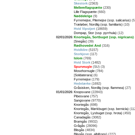
Skestork
(2363)
Mellemflagspætte
(230)
Lille Flagspætte
(660)
Nøddekrige
(9)
Fyrremejse, Pilemejse (ssp. salicarius)
(5
Træløber, Nordlig (ssp. familiaris)
(10)
Hvid Vipstjert
(18659)
Dompap, Stor (ssp. pyrrhula)
(12)
02/01/2026
:
Knortegås, Sortbuget (ssp. nigricans)
[
Snegås
] (39)
Rødhovedet And
(316)
Hvidklire
(5157)
Storkjove
(117)
Islom
(769)
Hvid Stork
(1482)
Spurveugle
(SU) (3)
Mosehornugle
(784)
[
Soldaterara
] (6)
Fyrremejse
(179)
Hedelærke
(1692)
Gråsisken, Nordlig (ssp. flammea)
(27)
01/01/2026
:
Knopsvane
(22843)
Pibesvane
(757)
Sangsvane
(9770)
Knortegås
(698)
Knortegås, Mørkbuget (ssp. bernicla)
(11
Knortegås, Lysbuget (ssp. hrota)
(450)
Canadagås
(3082)
Bramgås
(9932)
Grågås
(28096)
Blisgås
(4834)
Blisgås (ssp. albifrons)
(227)