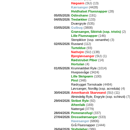
Høgeørn
(SU) (13)
Kærsanger
(4428)
Hvidhalset Fluesnapper
(28)
05/05/2026
:
Odinshane
(191)
04/05/2026
:
Tredækker
(133)
Dværgryle
(535)
03/05/2026
:
Gulbug
(3808)
Gransanger, Sibirisk (ssp. tristis)
(2)
Lille Fluesnapper
(146)
Stenpikker (ssp. oenanthe)
(3)
02/05/2026
:
Rustand
(112)
Turteldue
(93)
Nathejre
(SU) (138)
Bjergløvsanger
(SU) (1)
Rødstrubet Piber
(14)
Hortulan
(4)
01/05/2026
:
Krumnæbbet Ryle
(1014)
Hvepsevåge
(3424)
Lille Skrigeørn
(100)
Pirol
(348)
Rødrygget Tornskade
(4484)
Løvsanger, Nordlig (ssp. acredula)
(4)
30/04/2026
:
Amerikansk Skarveand
(SU) (11)
Almindelig Ryle, Engryle (ssp. schinzii)
(7
29/04/2026
:
Stribet Ryle
(92)
Aftenfalk
(169)
Nattergal
(3779)
28/04/2026
:
Pomeransfugl
(337)
27/04/2026
:
Drosselrørsanger
(533)
Havesanger
(6806)
Grå Fluesnapper
(1444)
26/04/2026
:
Stylteløber
(386)