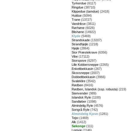
Tyrkerdue
(6117)
Ringdue
(38710)
Klippedue (tamdue)
(2418)
Huldue
(5094)
Trane
(13727)
Vandrikse
(3811)
Rørhøne
(6026)
Blishøne
(14922)
Klyde
(5469)
Strandskade
(13207)
Strandhjejle
(1218)
Hjejle
(2864)
Stor Præstekrave
(6356)
Vibe
(17112)
Storspove
(6297)
Lille Kobbersneppe
(2265)
Enkeltbekkasin
(267)
Skovsneppe
(2007)
Dobbeltbekkasin
(3966)
Svaleklire
(3542)
Rødben
(8416)
Rødben, Islandsk (ssp. robusta)
(219)
Stenvender
(989)
Islandsk Ryle
(1100)
Sandløber
(1098)
Almindelig Ryle
(4576)
Sortgrå Ryle
(742)
Almindelig Kjove
(1281)
Tejst
(1469)
Alk
(1412)
Søkonge
(111)
Lomvie
(1146)