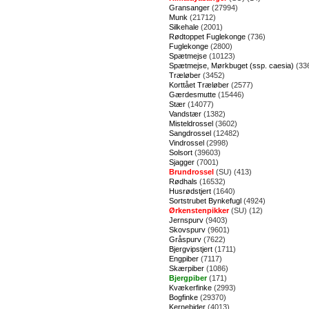
Gransanger
(27994)
Munk
(21712)
Silkehale
(2001)
Rødtoppet Fuglekonge
(736)
Fuglekonge
(2800)
Spætmejse
(10123)
Spætmejse, Mørkbuget (ssp. caesia)
(33
Træløber
(3452)
Korttået Træløber
(2577)
Gærdesmutte
(15446)
Stær
(14077)
Vandstær
(1382)
Misteldrossel
(3602)
Sangdrossel
(12482)
Vindrossel
(2998)
Solsort
(39603)
Sjagger
(7001)
Brundrossel
(SU) (413)
Rødhals
(16532)
Husrødstjert
(1640)
Sortstrubet Bynkefugl
(4924)
Ørkenstenpikker
(SU) (12)
Jernspurv
(9403)
Skovspurv
(9601)
Gråspurv
(7622)
Bjergvipstjert
(1711)
Engpiber
(7117)
Skærpiber
(1086)
Bjergpiber
(171)
Kvækerfinke
(2993)
Bogfinke
(29370)
Kernebider
(4013)