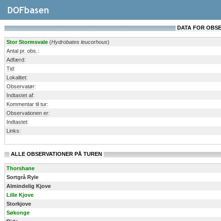
DATA FOR OBSERV
Stor Stormsvale
(
Hydrobates leucorhous
)
Antal pr. obs.
:
Adfærd
:
Tid
:
Lokalitet
:
Observatør
:
Indtastet af
:
Kommentar til tur
:
Observationen er
:
Indtastet
:
Links
:
ALLE OBSERVATIONER PÅ TUREN
Thorshane
Sortgrå Ryle
Almindelig Kjove
Lille Kjove
Storkjove
Søkonge