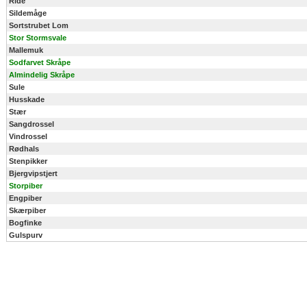
Ride
Sildemåge
Sortstrubet Lom
Stor Stormsvale
Mallemuk
Sodfarvet Skråpe
Almindelig Skråpe
Sule
Husskade
Stær
Sangdrossel
Vindrossel
Rødhals
Stenpikker
Bjergvipstjert
Storpiber
Engpiber
Skærpiber
Bogfinke
Gulspurv