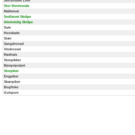
Sortstrubet Lom
Stor Stormsvale
Mallemuk
Sodfarvet Skråpe
Almindelig Skråpe
Sule
Husskade
Stær
Sangdrossel
Vindrossel
Rødhals
Stenpikker
Bjergvipstjert
Storpiber
Engpiber
Skærpiber
Bogfinke
Gulspurv