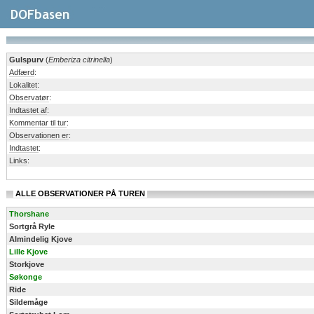
Gulspurv
(
Emberiza citrinella
)
Adfærd
:
Lokalitet
:
Observatør
:
Indtastet af
:
Kommentar til tur
:
Observationen er
:
Indtastet
:
Links
:
ALLE OBSERVATIONER PÅ TUREN
Thorshane
Sortgrå Ryle
Almindelig Kjove
Lille Kjove
Storkjove
Søkonge
Ride
Sildemåge