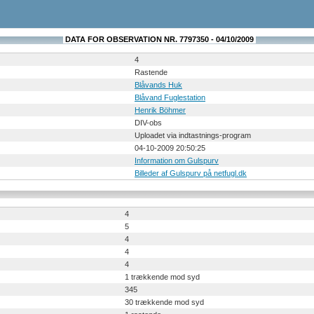
DATA FOR OBSERVATION NR. 7797350 - 04/10/2009
4
Rastende
Blåvands Huk
Blåvand Fuglestation
Henrik Böhmer
DIV-obs
Uploadet via indtastnings-program
04-10-2009 20:50:25
Information om Gulspurv
Billeder af Gulspurv på netfugl.dk
4
5
4
4
4
1 trækkende mod syd
345
30 trækkende mod syd