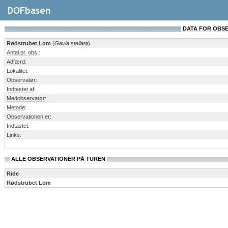
DATA FOR OBSERV
Rødstrubet Lom
(
Gavia stellata
)
Antal pr. obs.
:
Adfærd
:
Lokalitet
:
Observatør
:
Indtastet af
:
Medobservatør
:
Metode
:
Observationen er
:
Indtastet
:
Links
:
ALLE OBSERVATIONER PÅ TUREN
Ride
Rødstrubet Lom