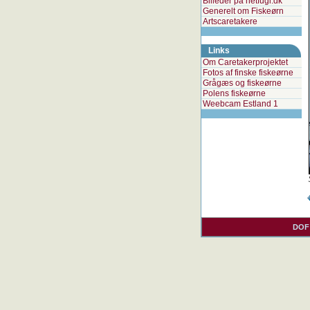
Billeder på netfugl.dk
Generelt om Fiskeørn
Artscaretakere
Links
Om Caretakerprojektet
Fotos af finske fiskeørne
Grågæs og fiskeørne
Polens fiskeørne
Weebcam Estland 1
DOF