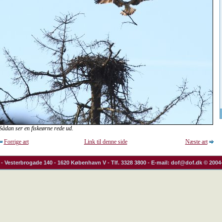
Sådan ser en fiskeørne rede ud.
Forrige art
Link til denne side
Næste art
- Vesterbrogade 140 - 1620 København V - Tlf. 3328 3800 - E-mail: dof@dof.dk © 2004