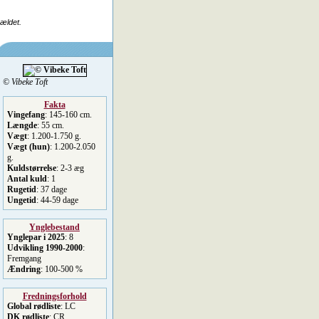
rældet.
© Vibeke Toft
Fakta
Vingefang
: 145-160 cm.
Længde
: 55 cm.
Vægt
: 1.200-1.750 g.
Vægt (hun)
: 1.200-2.050
g.
Kuldstørrelse
: 2-3 æg
Antal kuld
: 1
Rugetid
: 37 dage
Ungetid
: 44-59 dage
Ynglebestand
Ynglepar i 2025
: 8
Udvikling 1990-2000
:
Fremgang
Ændring
: 100-500 %
Fredningsforhold
Global rødliste
: LC
DK rødliste
: CR