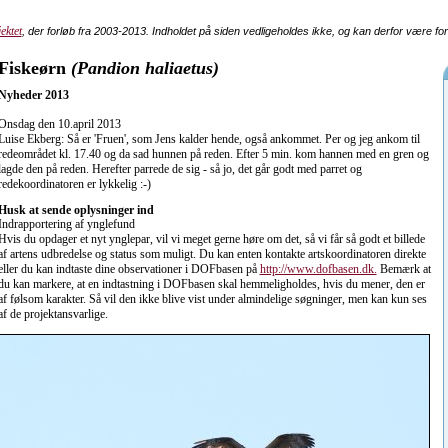
ektet
, der forløb fra 2003-2013. Indholdet på siden vedligeholdes ikke, og kan derfor være fo
Fiskeørn
(Pandion haliaetus)
Nyheder 2013
Onsdag den 10.april 2013
Luise Ekberg: Så er 'Fruen', som Jens kalder hende, også ankommet. Per og jeg ankom til
redeområdet kl. 17.40 og da sad hunnen på reden. Efter 5 min. kom hannen med en gren og
lagde den på reden. Herefter parrede de sig - så jo, det går godt med parret og
redekoordinatoren er lykkelig :-)
Husk at sende oplysninger ind
Indrapportering af ynglefund
Hvis du opdager et nyt ynglepar, vil vi meget gerne høre om det, så vi får så godt et billede
af artens udbredelse og status som muligt. Du kan enten kontakte artskoordinatoren direkte
eller du kan indtaste dine observationer i DOFbasen på
http://www.dofbasen.dk.
Bemærk at
du kan markere, at en indtastning i DOFbasen skal hemmeligholdes, hvis du mener, den er
af følsom karakter. Så vil den ikke blive vist under almindelige søgninger, men kan kun ses
af de projektansvarlige.