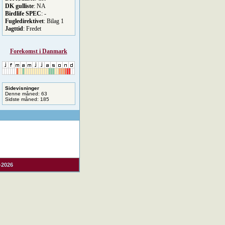
DK gulliste
: NA
Birdlife SPEC
: -
Fugledirektivet
: Bilag 1
Jagttid
: Fredet
Forekomst i Danmark
Sidevisninger
Denne måned: 63
Sidste måned: 185
-2026