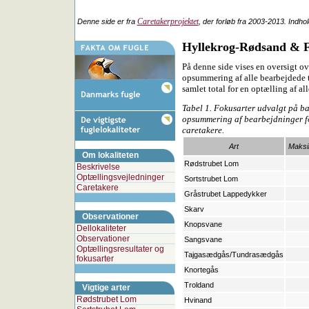
Caretakerprojektet
Denne side er fra
, der forløb fra 2003-2013. Indho
Hyllekrog-Rødsand & 
På denne side vises en oversigt ov
opsummering af alle bearbejdede t
samlet total for en optælling af al
Tabel 1. Fokusarter udvalgt på b
opsummering af bearbejdninger fo
caretakere.
Art
Maksi
Om lokaliteten
Rødstrubet Lom
Beskrivelse
Optællingsvejledninger
Sortstrubet Lom
Caretakere
Gråstrubet Lappedykker
Skarv
Observationer
Knopsvane
Dellokaliteter
Observationer
Sangsvane
Optællingsresultater og
Tajgasædgås/Tundrasædgås
fokusarter
Knortegås
Troldand
Vigtige arter
Rødstrubet Lom
Hvinand