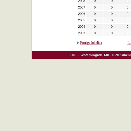
2008
0
0
0
2007
0
0
0
2006
0
0
0
2005
0
0
0
2004
0
0
0
2003
0
0
0
Forrige lokalitet
Li
DOF
- Vesterbrogade 140 - 1620 Københ