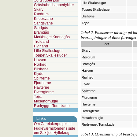
Sortstrubet Lom
Lille Skallesluger
Gråstrubet Lappedykker
Skarv
Toppet Skallesluger
Rørdrum
Blishøne
Knopsvane
Sangsvane
Tejst
Sædgås
Bramgås
Tabel 2. Fokusarter udvalgt på b
Mørkbuget Knortegås
bearbejdninger af disse foretaget 
Troldand
Art
Hvinand
Lille Skallesluger
Skarv
Toppet Skallesluger
Rørdrum
Havørn
Bramgås
Rørhøg
Blishøne
Havørn
Klyde
Rørhøg
Splitterne
Fjordterne
Klyde
Havterne
Splitterne
Dværgterne
Tejst
Fjordterne
Mosehornugle
Havterne
Rødrygget Tornskade
Dværgterne
Mosehornugle
Links
Om Caretakerprojektet
Rødrygget Tornskade
Fugleværnsfondens side
om Saxfjed Hyllekrog
Tabel 3. Opsummering af bearbejd