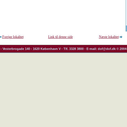
Forrige lokalitet
Link til denne side
Næste lokalitet
- Vesterbrogade 140 - 1620 København V - Tlf. 3328 3800 - E-mail: dof@dof.dk © 2004