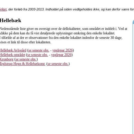
ektet
, der forløb fra 2003-2013. Indholdet på siden vedligeholdes ikke, og kan derfor være fo
Hellebæk
Nedenstående liste giver en oversigt over de dellokaliteter, som området er inddelt i. Ved at
klikke på dem kan du få vist detaljerede oplysninger omkring den enkelte lokalitet.
I tilfælde af at der er observationer fra den enkelte lokalitet indenfor de seneste 30 dage,
vises et link til disse efter lokaliteten.
Hellebæk Avlsgård
(
se seneste obs.
-
ynglepar 2026
)
Hellebæk området
(
se seneste obs.
-
ynglepar 2026
)
Kronborg
(
se seneste obs.
)
Teglstrup Hegn & Hellebækomr.
(
se seneste obs.
)