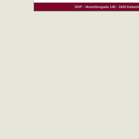
DOF
- Vesterbrogade 140 - 1620 Københ