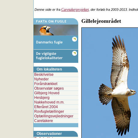
Caretakerprojektet
Denne side er fra
, der forløb fra 2003-2013. Indho
Gillelejeområdet
Om lokaliteten
Beskrivelse
Nyheder
Forårstrækket
Observatør søges
Gilbjerg Hoved
Hesbjerg
Nakkehoved m.m.
Efteråret 2004
Rovfugletællinger
Optællingsvejledninger
Caretakere
Observationer