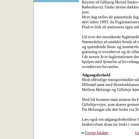
Knyttet til Gilbjerg Hoved findes
København). Under denne dækkes hve
juni.
Hver dag tælles de passerende fugl
sket siden 1995, da Fuglestationen
Find et link til stationens egen si
Ud over det enestående fugletræk
Størstedelen af området består af e
og spændende flora- og sommerfug
græsning er overdrevet og de tilhør
I de senere år er fuglestationen de
hjulpet med fjernelse af hovedsag
overdrevets bevarelse.
Adgangsforhold
Med offentlige transportmidler n
Hillerød samt med Hornbækbanen 
Mellem Helsinge og Gilleleje køre
Med bil kommer man nemest fra Hil
Gillelejevejen, som skærer genne
Fra Helsingør nås den bedst via S
Læs også om adgangsforholdene for
beskrivelsen disse (se links i vens
Forrige lokalitet
Li