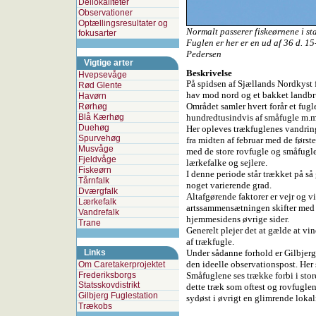
Dellokaliteter
Observationer
Optællingsresultater og
Normalt passerer fiskeørnene i sta
fokusarter
Fuglen er her er en ud af 36 d. 1
Pedersen
Vigtige arter
Beskrivelse
Hvepsevåge
På spidsen af Sjællands Nordkyst 
Rød Glente
hav mod nord og et bakket landb
Havørn
Området samler hvert forår et fugl
Rørhøg
Blå Kærhøg
hundredtusindvis af småfugle m.m
Duehøg
Her opleves trækfuglenes vandrin
Spurvehøg
fra midten af februar med de først
Musvåge
med de store rovfugle og småfuglet
Fjeldvåge
lærkefalke og sejlere.
Fiskeørn
I denne periode står trækket på s
Tårnfalk
noget varierende grad.
Dværgfalk
Altafgørende faktorer er vejr og v
Lærkefalk
artssammensætningen skifter med 
Vandrefalk
hjemmesidens øvrige sider.
Trane
Generelt plejer det at gælde at vin
af trækfugle.
Links
Under sådanne forhold er Gilbjerg
den ideelle observationspost. Her 
Om Caretakerprojektet
Frederiksborgs
Småfuglene ses trække forbi i st
Statsskovdistrikt
dette træk som oftest og rovfuglen
Gilbjerg Fuglestation
sydøst i øvrigt en glimrende lokali
Trækobs