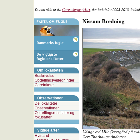
Caretakerprojektet
Denne side er fra
, der forløb fra 2003-2013. Indho
Nissum Bredning
Om lokaliteten
Beskrivelse
Optællingsvejledninger
Caretakere
Observationer
Dellokaliteter
Observationer
Optællingsresultater og
fokusarter
Vigtige arter
Udsigt ved Lille Østergård på sy
Hvinand
Gert Thorhauge Andersen