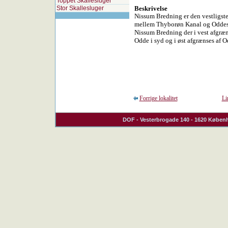
Toppet Skallesluger
Stor Skallesluger
Beskrivelse
Nissum Bredning er den vestligste
mellem Thyborøn Kanal og Oddesu
Nissum Bredning der i vest afgrænse
Odde i syd og i øst afgrænses af 
Forrige lokalitet
Li
DOF
- Vesterbrogade 140 - 1620 Københ