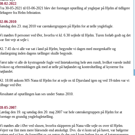
08-02-2022
:
Fra 30-05-2021 til 03-06-2021 blev der foretaget optælling af ynglepar på Hjelm af tidligere
deltagere fra Helm feltstation.
02-06-2010
:
Søndag den 23. maj 2010 var caretakergruppen på Hjelm for at tælle ynglefugle.
Vi mødtes 8 personer ved Øer, hvorfra vi kl. 6.30 sejlede til Hjelm. Turen forløb godt og det
var fint vejr at sejle i.
Kl. 7.45 da vi alle var sat i land på Hjelm, begyndte vi dagen med morgenkaffe og
planlægning inden dagens tællinger skulle begynde.
Først talte vi alle de kystrugende fugle ved linietaksering hele øen rundt, hvilket varede indtil
frokost og eftermiddagen gik med at tælle på højlandet og kontroltælling af kysterne fra
højlandet.
Kl. 18.00 ankom MS Nana til Hjelm for at sejle os til Djursland igen og ved 19-tiden var vi
tilbage ved Øer.
Resultatet af optællingen kan ses under Status 2010.
28-05-2007
:
Lørdag den 19. og søndag den 20. maj 2007 var hele caterakergruppen på Hjelm for at
foretage en grundig ynglefugletælling.
Vi mødtes alle i Øer ved slusen, hvorfra skipperen på Nana ville sejle os over til Hjelm.
Vejret var fint men mere blæsende end ønskeligt. Dvs. da vi kom ud på havet, var bølgerne
højere end vi hav-de forestillet os og netop da der også kom bølger fra en af katamaranerne,