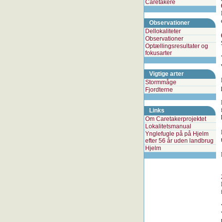
Caretakere
Observationer
Dellokaliteter
Observationer
Optællingsresultater og
fokusarter
Vigtige arter
Stormmåge
Fjordterne
Links
Om Caretakerprojektet
Lokalitetsmanual
Ynglefugle på på Hjelm
efter 56 år uden landbrug
Hjelm