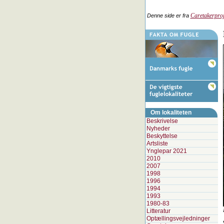
Caretakerproj
Denne side er fra
Om lokaliteten
Beskrivelse
Nyheder
Beskyttelse
Artsliste
Ynglepar 2021
2010
2007
1998
1996
1994
1993
1980-83
Litteratur
Optællingsvejledninger