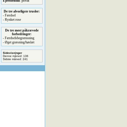
Ejerforhold
: privat
De tre alvorligste trusler:
- Færdsel
- Rynket rose
De tre mest påkrævede
forbedringer:
- Færdselsbegrænsning
- Øget græsning/høslæt
Sidevisninger
Denne måned: 136
Sidste måned: 241