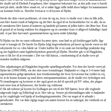
der skulle ind til Ebeltoft Færgehavn, blev skipperen bekymret for, at den jolle som vi havde
med på slæb, skulle blive smad-ret, så vi måtte ligge stille indtil disse bølger fra katamaranen
var kommet forbi os. Herefter fortsat-te vi til kysten af Hjelm.
Havde der ikke været problemer, så viste de sig nu, hvor vi skulle over i den en lille jolle,
som blev kastet rundt af bølgerne og det blev da også til en forskrækkelse for os alle, da en
af caretakerne blev kastet af kutteren og landede på kanten af jollen halvt i det åbne hav. Kun
på grund af en hurtig reaktion fra skipperen og en caretaker kom vi alligevel fuldtalligt i land
inkl. et par liter havvand i gummistøvlerne og turen endte lykkeligt.
På Hjelm var der en varm velkomst fra øens ejere, som bød os på friskbrygget kaffe, lige
hvad vi trængte til. De havde fra Hjelm fulgt begivenhederne på havet og havde været en del
bekymrede for os i den hårde sø. Under kaffen fik vi en snak om forskellige praktiske ting
og om fuglelivet samt fuglebeskyttelsen generelt på Hjelm. Herefter gik vi til Højgården,
som vi fik lov til at overnatte i. Det var vild luksus, i modsætning til at skulle sove på
stranden imellem mågerne.
Efter udpakningen på Højgården begyndte optællingsarbejdet. For dem der havde været på
Hjelm før (1994/1998), var der sket store forandringer. Højlandet er i dag et 3-4 meter højt
uigennemtræn-geligt tjørnekrat, kun fremkommeligt der hvor fyrvæsenet har ryddet en vej,
for at de kunne komme op med deres entrepanørmaskiner, da de skulle rive fyrboligen ned.
På strandengene og kysterne er der også groet en del til specielt på NV siden, der plages
med store krat af hybenroser, der breder sig voldsomt.
Vi fik talt rederne på kysten fra Sydhagen øst om til det NØ hjørne, hvor alle ynglende
mågevade-fugle og Edderfugl m.m. blev talt op. Senere på eftermiddagen talte vi højlandet
op for ynglefugle ved hjælp af kortlægningsmetoden. Det var noget af et arbejde i
tjørnekrattet. Der var ikke rigtigt noget om natten bortset fra en nattergal, der vækkede en af
caretakerne.