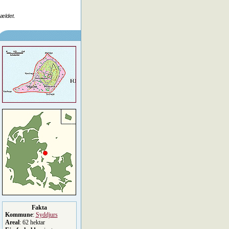
rældet.
Fakta
Kommune
:
Syddjurs
Areal
: 62 hektar