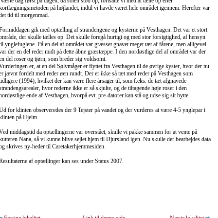
Næste dag først på dagen, da solen stod op, fortsatte vi med at tælle op efter
kortlægningsmetoden på højlandet, indtil vi havde været hele området igennem. Herefter var
det tid til morgenmad.
Formiddagen gik med optælling af strandengene og kysterne på Vesthagen. Det var et stort
område, der skulle tælles op. Det skulle foregå hurtigt og med stor forsigtighed, af hensyn
til ynglefuglene. På en del af området var græsset gnavet meget tæt af fårene, men alligevel
var der en del reder midt på dette åbne græstæppe. I den nordøstlige del af området var der
en del roser og tjørn, som breder sig voldsomt.
Vurderingen er, at en del Sølvmåger er flyttet fra Vesthagen til de øvrige kyster, hvor der nu
er jævnt fordelt med reder øen rundt. Der er ikke så tæt med reder på Vesthagen som
tidligere (1994), hvilket der kan være flere årsager til, som f.eks. de tæt afgnavede
strandengsarealer, hvor rederne ikke er så skjulte, og de tiltagende høje roser i den
nordøstlige ende af Vesthagen, hvorpå evt. pre-datorer kan stå og udse sig sit bytte.
Ud for klinten observeredes der 9 Tejster på vandet og der vurderes at være 4-5 ynglepar i
klinten på Hjelm.
Ved middagstid da optællingerne var overstået, skulle vi pakke sammen for at vente på
kutteren Nana, så vi kunne blive sejlet hjem til Djursland igen. Nu skulle der bearbejdes data
og skrives ny-heder til Caretakerhjemmesiden.
Resultaterne af optællinger kan ses under Status 2007.