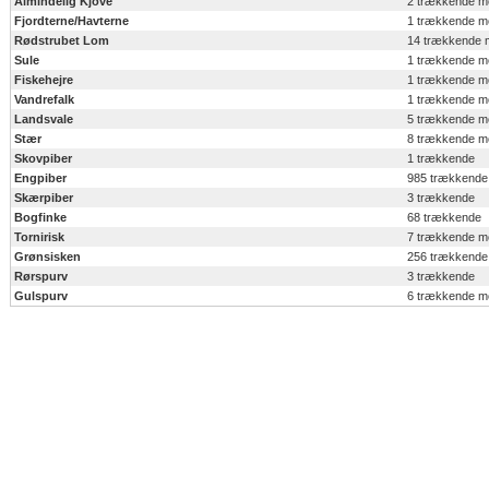
Almindelig Kjove
2 trækkende m
Fjordterne/Havterne
1 trækkende m
Rødstrubet Lom
14 trækkende 
Sule
1 trækkende m
Fiskehejre
1 trækkende m
Vandrefalk
1 trækkende m
Landsvale
5 trækkende m
Stær
8 trækkende m
Skovpiber
1 trækkende
Engpiber
985 trækkende
Skærpiber
3 trækkende
Bogfinke
68 trækkende
Tornirisk
7 trækkende m
Grønsisken
256 trækkende
Rørspurv
3 trækkende
Gulspurv
6 trækkende m