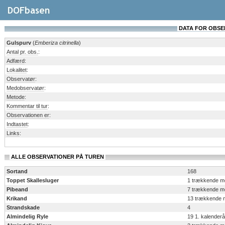
DATA FOR OBSERV
Gulspurv
(
Emberiza citrinella
)
Antal pr. obs.
:
Adfærd
:
Lokalitet
:
Observatør
:
Medobservatør
:
Metode
:
Kommentar til tur
:
Observationen er
:
Indtastet
:
Links
:
ALLE OBSERVATIONER PÅ TUREN
Sortand
168
Toppet Skallesluger
1 trækkende m
Pibeand
7 trækkende m
Krikand
13 trækkende 
Strandskade
4
Almindelig Ryle
19 1. kalender