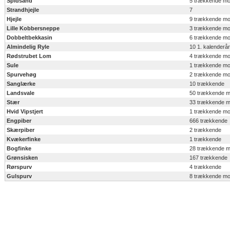
Spidsand
5 trækkende mo
Strandhjejle
7
Hjejle
9 trækkende mo
Lille Kobbersneppe
3 trækkende mo
Dobbeltbekkasin
6 trækkende mo
Almindelig Ryle
10 1. kalender
Rødstrubet Lom
4 trækkende mo
Sule
1 trækkende mo
Spurvehøg
2 trækkende mo
Sanglærke
10 trækkende
Landsvale
50 trækkende 
Stær
33 trækkende 
Hvid Vipstjert
1 trækkende mo
Engpiber
666 trækkende
Skærpiber
2 trækkende
Kvækerfinke
1 trækkende
Bogfinke
28 trækkende 
Grønsisken
167 trækkende
Rørspurv
4 trækkende
Gulspurv
8 trækkende mo