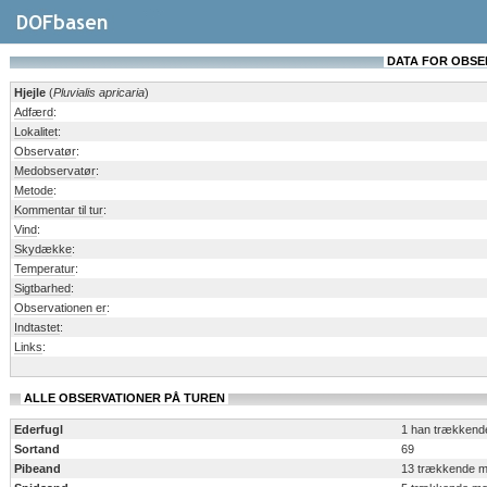
DATA FOR OBSERV
Hjejle
(
Pluvialis apricaria
)
Adfærd
:
Lokalitet
:
Observatør
:
Medobservatør
:
Metode
:
Kommentar til tur
:
Vind
:
Skydække
:
Temperatur
:
Sigtbarhed
:
Observationen er
:
Indtastet
:
Links
:
ALLE OBSERVATIONER PÅ TUREN
Ederfugl
1 han trækkend
Sortand
69
Pibeand
13 trækkende 