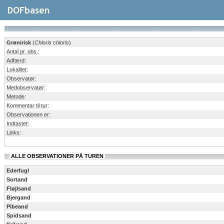
Grønirisk
(
Chloris chloris
)
Antal pr. obs.
:
Adfærd
:
Lokalitet
:
Observatør
:
Medobservatør
:
Metode
:
Kommentar til tur
:
Observationen er
:
Indtastet
:
Links
:
ALLE OBSERVATIONER PÅ TUREN
Ederfugl
Sortand
Fløjlsand
Bjergand
Pibeand
Spidsand