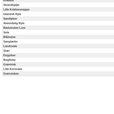
Krikand
Strandhjejle
Lille Kobbersneppe
Islandsk Ryle
Sandløber
Almindelig Ryle
Rødstrubet Lom
Sule
Blåmejse
Sanglærke
Landsvale
Stær
Engpiber
Bogfinke
Grønirisk
Lille Korsnæb
Grønsisken