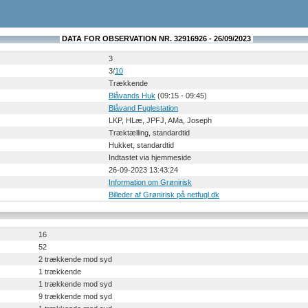
DATA FOR OBSERVATION NR. 32916926 - 26/09/2023
3
3/
10
Trækkende
Blåvands Huk
(09:15 - 09:45)
Blåvand Fuglestation
LKP, HLæ, JPFJ, AMa, Joseph
Træktælling, standardtid
Hukket, standardtid
Indtastet via hjemmeside
26-09-2023 13:43:24
Information om Grønirisk
Billeder af Grønirisk på netfugl.dk
16
52
2 trækkende mod syd
1 trækkende
1 trækkende mod syd
9 trækkende mod syd