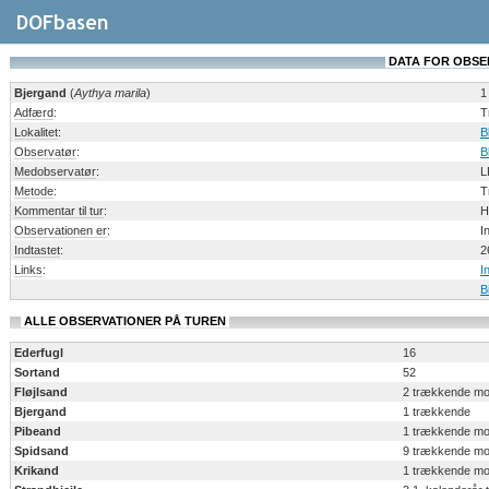
DATA FOR OBSERV
Bjergand
(
Aythya marila
)
1
Adfærd
:
T
Lokalitet
:
B
Observatør
:
B
Medobservatør
:
L
Metode
:
T
Kommentar til tur
:
H
Observationen er
:
I
Indtastet
:
2
Links
:
I
B
ALLE OBSERVATIONER PÅ TUREN
Ederfugl
16
Sortand
52
Fløjlsand
2 trækkende mo
Bjergand
1 trækkende
Pibeand
1 trækkende mo
Spidsand
9 trækkende mo
Krikand
1 trækkende mo