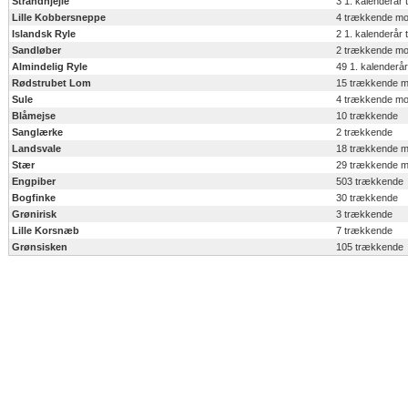
Strandhjejle
3 1. kalenderå
Lille Kobbersneppe
4 trækkende mo
Islandsk Ryle
2 1. kalenderå
Sandløber
2 trækkende mo
Almindelig Ryle
49 1. kalender
Rødstrubet Lom
15 trækkende 
Sule
4 trækkende mo
Blåmejse
10 trækkende
Sanglærke
2 trækkende
Landsvale
18 trækkende 
Stær
29 trækkende 
Engpiber
503 trækkende
Bogfinke
30 trækkende
Grønirisk
3 trækkende
Lille Korsnæb
7 trækkende
Grønsisken
105 trækkende