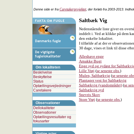
Caretakerprojektet
Denne side er fra
, der forløb fra 2003-2013. Indho
Saltbæk Vig
Nedenstående liste giver en oversi
inddelt i. Ved at klikke på dem ka
den enkelte lokalitet.
I tilfælde af at der er observatione
30 dage, vises et link til disse efte
Alleshave enge
Arnakke Bugt
Enge syd og sydøst for Saltbækvi
Om lokaliteten
Lille Vrøj
(
se seneste obs.
)
Beskrivelse
Mulen, Saltbækvig
(
se seneste obs
Beskyttelse
Plantager vest for Saltbækvig
Status
Saltbækvig (vandområdet)
(
se sen
Optællingsvejledninger
Saltbækvig syd
Caretakere
Snevris Skov
Store Vrøj
(
se seneste obs.
)
Observationer
Dellokaliteter
Observationer
Optællingsresultater og
fokusarter
Vigtige arter