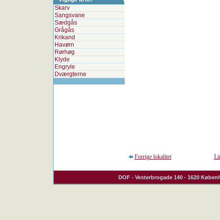
Skarv
Sangsvane
Sædgås
Grågås
Krikand
Havørn
Rørhøg
Klyde
Engryle
Dværgterne
Forrige lokalitet
Li
DOF
- Vesterbrogade 140 - 1620 Københ