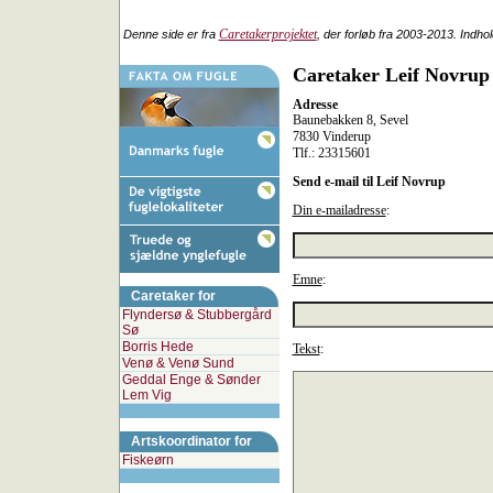
Caretakerprojektet
Denne side er fra
, der forløb fra 2003-2013. Indho
Caretaker Leif Novrup
Adresse
Baunebakken 8, Sevel
7830 Vinderup
Tlf.: 23315601
Send e-mail til Leif Novrup
Din e-mailadresse
:
Emne
:
Caretaker for
Flyndersø & Stubbergård
Sø
Borris Hede
Tekst
:
Venø & Venø Sund
Geddal Enge & Sønder
Lem Vig
Artskoordinator for
Fiskeørn