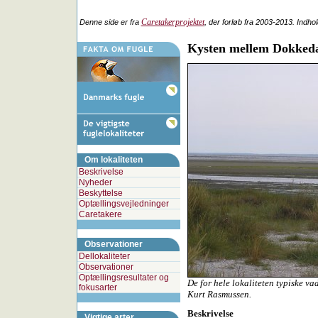
Caretakerprojektet
Denne side er fra
, der forløb fra 2003-2013. Indho
Kysten mellem Dokkeda
Om lokaliteten
Beskrivelse
Nyheder
Beskyttelse
Optællingsvejledninger
Caretakere
Observationer
Dellokaliteter
Observationer
Optællingsresultater og
De for hele lokaliteten typiske va
fokusarter
Kurt Rasmussen.
Beskrivelse
Vigtige arter