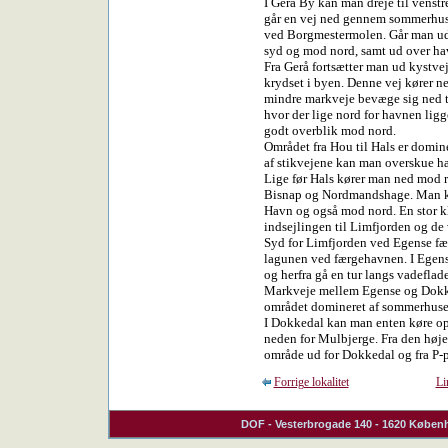
I Gerå By kan man dreje til venstr
går en vej ned gennem sommerhuso
ved Borgmestermolen. Går man ud 
syd og mod nord, samt ud over ha
Fra Gerå fortsætter man ud kystveje
krydset i byen. Denne vej kører 
mindre markveje bevæge sig ned t
hvor der lige nord for havnen ligger
godt overblik mod nord.
Området fra Hou til Hals er domin
af stikvejene kan man overskue ha
Lige før Hals kører man ned mod r
Bisnap og Nordmandshage. Man kan 
Havn og også mod nord. En stor kl
indsejlingen til Limfjorden og de 
Syd for Limfjorden ved Egense fær
lagunen ved færgehavnen. I Egense
og herfra gå en tur langs vadeflad
Markveje mellem Egense og Dokkeda
området domineret af sommerhuse
I Dokkedal kan man enten køre op 
neden for Mulbjerge. Fra den høje 
område ud for Dokkedal og fra P-
Forrige lokalitet
Li
DOF
- Vesterbrogade 140 - 1620 Københ