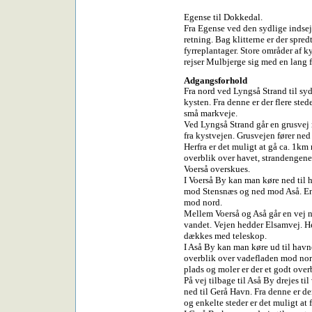
Egense til Dokkedal.
Fra Egense ved den sydlige indsejl
retning. Bag klitterne er der sp
fyrreplantager. Store områder af 
rejser Mulbjerge sig med en lang 
Adgangsforhold
Fra nord ved Lyngså Strand til sy
kysten. Fra denne er der flere ste
små markveje.
Ved Lyngså Strand går en grusvej 
fra kystvejen. Grusvejen fører ned 
Herfra er det muligt at gå ca. 1km
overblik over havet, strandengene
Voerså overskues.
I Voerså By kan man køre ned til 
mod Stensnæs og ned mod Aså. En 
mod nord.
Mellem Voerså og Aså går en vej ned
vandet. Vejen hedder Elsamvej. H
dækkes med teleskop.
I Aså By kan man køre ud til havne
overblik over vadefladen mod nor
plads og moler er der et godt ove
På vej tilbage til Aså By drejes ti
ned til Gerå Havn. Fra denne er de
og enkelte steder er det muligt at