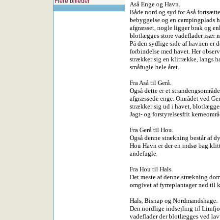
Flere billeder
Aså Enge og Havn.
Både nord og syd for Aså fortsætt
bebyggelse og en campingplads he
afgræsset, nogle ligger brak og en
blotlægges store vadeflader især n
På den sydlige side af havnen er d
forbindelse med havet. Her observ
strækker sig en klitrække, langs h
småfugle hele året.
Fra Aså til Gerå.
Også dette er et strandengsområde
afgræssede enge. Området ved Ge
strækker sig ud i havet, blotlægg
Jagt- og forstyrelsesfrit kerneomr
Fra Gerå til Hou.
Også denne strækning består af dy
Hou Havn er der en indsø bag klit
andefugle.
Fra Hou til Hals.
Det meste af denne strækning do
omgivet af fyrreplantager ned til 
Hals, Bisnap og Nordmandshage.
Den nordlige indsejling til Limfjo
vadeflader der blotlægges ved la