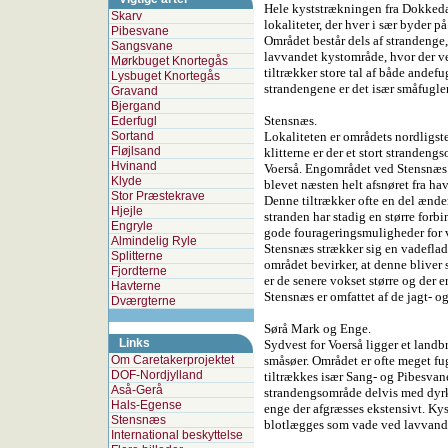
Hele kyststrækningen fra Dokkedal 
Skarv
lokaliteter, der hver i sær byder 
Pibesvane
Området består dels af strandenge
Sangsvane
lavvandet kystområde, hvor der ve
Mørkbuget Knortegås
tiltrækker store tal af både andefu
Lysbuget Knortegås
strandengene er det især småfugle
Gravand
Bjergand
Stensnæs.
Ederfugl
Sortand
Lokaliteten er områdets nordligst
Fløjlsand
klitterne er der et stort strandengs
Hvinand
Voerså. Engområdet ved Stensnæs a
Klyde
blevet næsten helt afsnøret fra ha
Stor Præstekrave
Denne tiltrækker ofte en del ænder
Hjejle
stranden har stadig en større forbi
Engryle
gode fourageringsmuligheder for 
Almindelig Ryle
Stensnæs strækker sig en vadeflad
Splitterne
området bevirker, at denne bliver s
Fjordterne
er de senere vokset større og der 
Havterne
Stensnæs er omfattet af de jagt- og
Dværgterne
Sørå Mark og Enge.
Links
Sydvest for Voerså ligger et lan
Om Caretakerprojektet
småsøer. Området er ofte meget fugt
DOF-Nordjylland
tiltrækkes især Sang- og Pibesvane
Aså-Gerå
strandengsområde delvis med dyrke
Hals-Egense
enge der afgræsses ekstensivt. Ky
Stensnæs
blotlægges som vade ved lavvande.
International beskyttelse