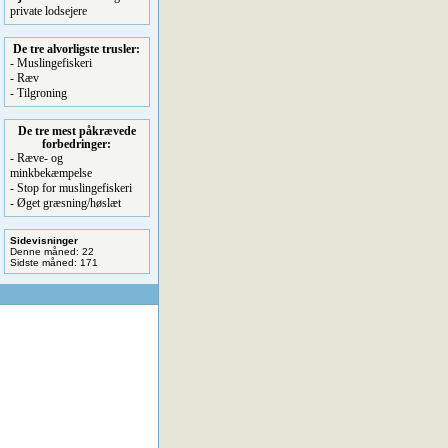
private lodsejere
De tre alvorligste trusler:
- Muslingefiskeri
- Ræv
- Tilgroning
De tre mest påkrævede
forbedringer:
- Ræve- og
minkbekæmpelse
- Stop for muslingefiskeri
- Øget græsning/høslæt
Sidevisninger
Denne måned: 22
Sidste måned: 171