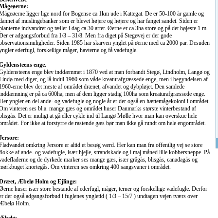
Mågeøerne:
Mågeøerne ligger lige nord for Bogense ca 1km ude i Kattegat. De er 50-100 år gamle og
dannet af muslingebanker som er blevet højere og højere og har fanget sandet. Siden er
planterne indvandret og tæller i dag ca 30 arter. Øerne er ca 3ha store og på det højeste 1 m.
Der er adgangsforbud fra 1/3 – 31/8. Men fra diget på Stegøvej er der gode
observationsmuligheder. Siden 1985 har skarven ynglet på øerne med ca 2000 par. Desuden
yngler ederfugl, forskellige måger, havterne og få vadefugle.
Gyldensteens enge.
Gyldensteens enge blev inddæmmet i 1870 ved at man forbandt Stegø, Lindholm, Langø og
Lindø med diger, og lå indtil 1960 som våde kreaturafgræssede enge, men i begyndelsen af
1960-erne blev det meste af området drænet, afvandet og dybpløjet. Den samlede
inddæmning er på ca 600ha, men af dem ligger stadig 100ha som kreaturafgræssede enge.
Her yngler en del ande- og vadefugle og nogle år er der også en hættemågekoloni i området.
Om vinteren ses bl.a. mange gæs og området huser Danmarks største vinterbestand af
blisgås. Det er muligt at gå eller cykle ind til Langø Mølle hvor man kan overskue hele
området. For ikke at forstyrre de rastende gæs bør man ikke gå rundt om hele engområdet.
Jersore:
Fladvandet omkring Jersore er altid et besøg værd. Her kan man fra offentlig vej se store
flokke af ande- og vadefugle, især hjejle, strandskade og i maj måned lille kobbersneppe. På
vadefladerne og de dyrkede marker ses mange gæs, især grågås, blisgås, canadagås og
mørkbuget knortegås. Om vinteren ses omkring 400 sangsvaner i området.
Dræet, Æbelø Holm og Ejlinge:
Øerne huser især store bestande af ederfugl, måger, terner og forskellige vadefugle. Derfor
er der også adgangsforbud i fuglenes yngletid ( 1/3 – 15/7 ) undtagen vejen tværs over
Æbelø Holm.