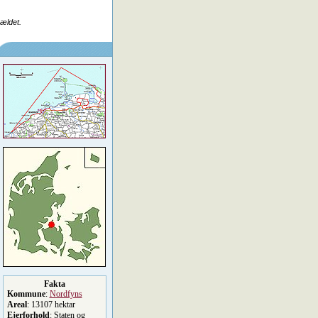
rældet.
Fakta
Kommune
:
Nordfyns
Areal
: 13107 hektar
Ejerforhold
: Staten og