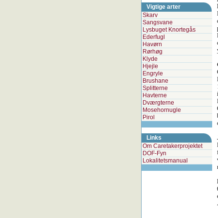
Vigtige arter
Skarv
Sangsvane
Lysbuget Knortegås
Ederfugl
Havørn
Rørhøg
Klyde
Hjejle
Engryle
Brushane
Splitterne
Havterne
Dværgterne
Mosehornugle
Pirol
Links
Om Caretakerprojektet
DOF-Fyn
Lokalitetsmanual