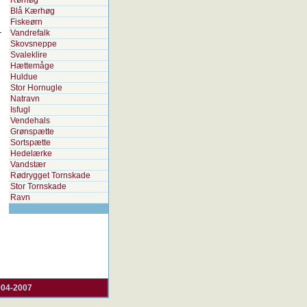
Rørhøg
Blå Kærhøg
Fiskeørn
Vandrefalk
Skovsneppe
Svaleklire
Hættemåge
Huldue
Stor Hornugle
Natravn
Isfugl
Vendehals
Grønspætte
Sortspætte
Hedelærke
Vandstær
Rødrygget Tornskade
Stor Tornskade
Ravn
004-2007