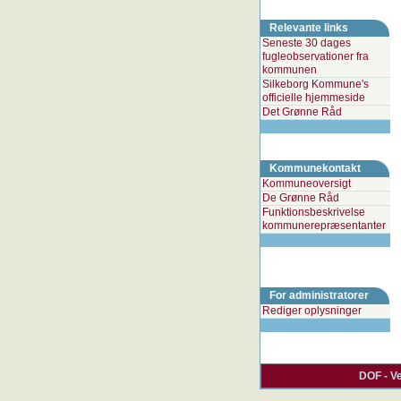
Relevante links
Seneste 30 dages
fugleobservationer fra
kommunen
Silkeborg Kommune's
officielle hjemmeside
Det Grønne Råd
Kommunekontakt
Kommuneoversigt
De Grønne Råd
Funktionsbeskrivelse
kommunerepræsentanter
For administratorer
Rediger oplysninger
DOF - V