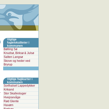
Vigtige
fuglelokaliteter i
kommunen
Bølling Sø
Knudsø, Birksø & Julsø
Salten Langsø
Skove og heder ved
Bryrup
Vigtige fuglearter i
kommunen
Sorthalset Lappedykker
Krikand
Stor Skallesluger
Hvepsevåge
Rød Glente
Havørn