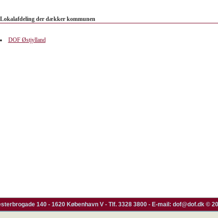
Lokalafdeling der dækker kommunen
DOF Østjylland
esterbrogade 140 - 1620 København V - Tlf. 3328 3800 - E-mail: dof@dof.dk © 2