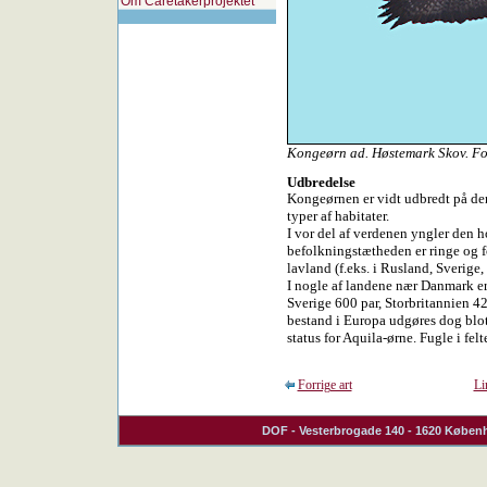
Om Caretakerprojektet
Kongeørn ad. Høstemark Skov. F
Udbredelse
Kongeørnen er vidt udbredt på den
typer af habitater.
I vor del af verdenen yngler den 
befolkningstætheden er ringe og fo
lavland (f.eks. i Rusland, Sverige
I nogle af landene nær Danmark e
Sverige 600 par, Storbritannien 
bestand i Europa udgøres dog blot
status for Aquila-ørne. Fugle i fel
Forrige art
Li
DOF
- Vesterbrogade 140 - 1620 Københ