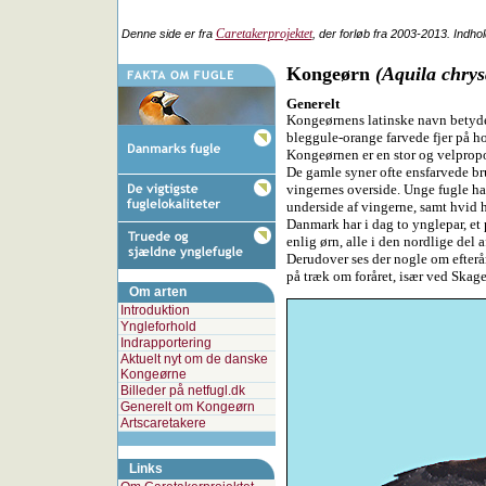
Caretakerprojektet
Denne side er fra
, der forløb fra 2003-2013. Indho
Kongeørn
(Aquila chrys
Generelt
Kongeørnens latinske navn betyder
bleggule-orange farvede fjer på h
Kongeørnen er en stor og velpropo
De gamle syner ofte ensfarvede bru
vingernes overside. Unge fugle ha
underside af vingerne, samt hvid h
Danmark har i dag to ynglepar, et
enlig ørn, alle i den nordlige del a
Derudover ses der nogle om efterår
på træk om foråret, især ved Skage
Om arten
Introduktion
Yngleforhold
Indrapportering
Aktuelt nyt om de danske
Kongeørne
Billeder på netfugl.dk
Generelt om Kongeørn
Artscaretakere
Links