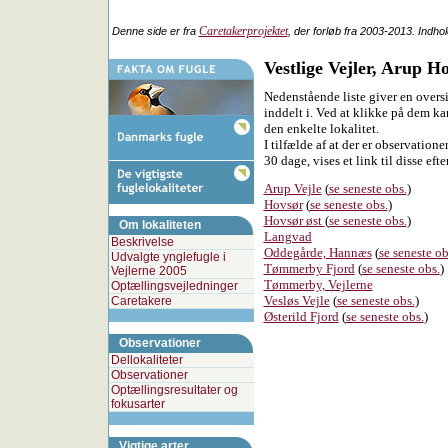
Caretakerprojektet
Denne side er fra
, der forløb fra 2003-2013. Indho
Vestlige Vejler, Arup 
Nedenstående liste giver en oversi
inddelt i. Ved at klikke på dem ka
den enkelte lokalitet.
I tilfælde af at der er observatione
30 dage, vises et link til disse efte
Arup Vejle
(
se seneste obs.
)
Hovsør
(
se seneste obs.
)
Hovsør øst
(
se seneste obs.
)
Om lokaliteten
Langvad
Beskrivelse
Oddegårde, Hannæs
(
se seneste ob
Udvalgte ynglefugle i
Tømmerby Fjord
(
se seneste obs.
)
Vejlerne 2005
Tømmerby, Vejlerne
Optællingsvejledninger
Vesløs Vejle
(
se seneste obs.
)
Caretakere
Østerild Fjord
(
se seneste obs.
)
Observationer
Dellokaliteter
Observationer
Optællingsresultater og
fokusarter
Vigtige arter