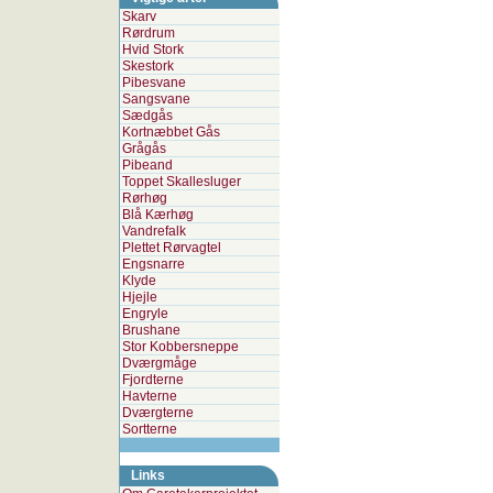
Skarv
Rørdrum
Hvid Stork
Skestork
Pibesvane
Sangsvane
Sædgås
Kortnæbbet Gås
Grågås
Pibeand
Toppet Skallesluger
Rørhøg
Blå Kærhøg
Vandrefalk
Plettet Rørvagtel
Engsnarre
Klyde
Hjejle
Engryle
Brushane
Stor Kobbersneppe
Dværgmåge
Fjordterne
Havterne
Dværgterne
Sortterne
Links