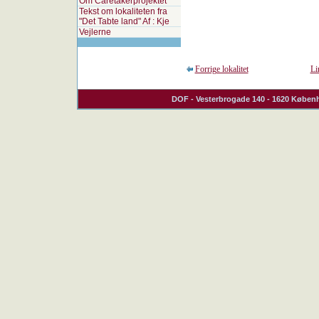
Om Caretakerprojektet
Tekst om lokaliteten fra
"Det Tabte land" Af : Kje
Vejlerne
Forrige lokalitet
Li
DOF
- Vesterbrogade 140 - 1620 Københ