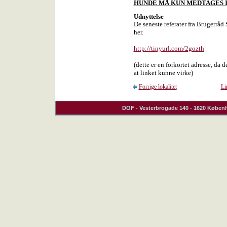
HUNDE MÅ KUN MEDTAGES I
Udnyttelse
De seneste referater fra Brugerrå
her.
http://tinyurl.com/2gozth
(dette er en forkortet adresse, da d
at linket kunne virke)
Forrige lokalitet
Li
DOF
- Vesterbrogade 140 - 1620 Københ