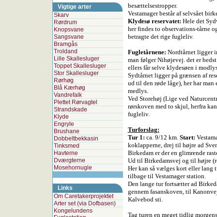
besættelsestropper.
Vigtige arter
Vestamager består af selvsået birk
Skarv
Klydesø reservatet:
Hele det Sydv
Rørdrum
her findes to observations-tårne o
Knopsvane
betragte det rige fugleliv.
Sangsvane
Bramgås
Troldand
Fugletårnene:
Nordtårnet ligger i
Lille Skallesluger
man følger Nihøjevej. det er bed
Toppet Skallesluger
ellers får selve klydesøen i modlys
Stor Skallesluger
Sydtårnet ligger på grænsen af rese
Rørhøg
ud til den røde låge), her har man 
Blå Kærhøg
medlys.
Vandrefalk
Ved Storehøj (Lige ved Naturcentr
Plettet Rørvagtel
rørskoven med to skjul, herfra ka
Strandskade
fugleliv.
Klyde
Engryle
Turforslag:
Brushane
Tur 1:
ca. 9/12 km.
Start:
Vestamag
Dobbeltbekkasin
koklapperne, drej til højre ad Sv
Tinksmed
Birkedam er der en glimrende ras
Havterne
Dværgterne
Ud til Birkedamsvej og til højre (
Mosehornugle
Her kan så vælges kort eller lang tu
tilbage til Vestamager station.
Den lange tur fortsætter ad Birke
Links
gennem fasanskoven, til Kanonvej,
Om Caretakerprojektet
Kalvebod sti.
Arter set (via Dofbasen)
Kongelundens
Tag turen en meget tidlig morgenst