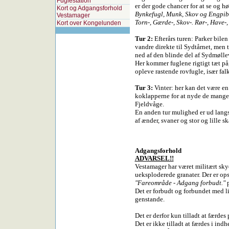
Fuglestation
er der gode chancer for at se og h
Kort og Adgangsforhold
Bynkefugl, Munk, Skov og Engpibe
Vestamager
Torn-, Gærde-, Skov-. Rør-, Have-
Kort over Kongelunden
Tur 2:
Efterårs turen: Parker bile
vandre direkte til Sydtårnet, men t
ned af den blinde del af Sydmølle
Her kommer fuglene rigtigt tæt p
opleve rastende rovfugle, især falk
Tur 3:
Vinter: her kan det være en
koklapperne for at nyde de mange
Fjeldvåge.
En anden tur mulighed er ud langs
af ænder, svaner og stor og lille sk
Adgangsforhold
ADVARSEL!!
Vestamager har været militært sky
ueksploderede granater. Der er ops
"Fareområde - Adgang forbudt."
p
Det er forbudt og forbundet med li
genstande.
Det er derfor kun tilladt at færdes 
Det er ikke tilladt at færdes i in