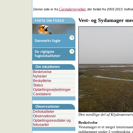
Caretakerprojektet
Denne side er fra
, der forløb fra 2003-2013. Indho
Vest- og Sydamager me
Om lokaliteten
Beskrivelse
Nyheder
Beskyttelse
Status
Optællingsvejledninger
Caretakere
Observationer
Dellokaliteter
Den nordlige del af Klydesøreser
Observationer
Optællingsresultater og
Beskrivelse
fokusarter
Vestamager er et meget interessan
inddæmmet under 2.verdenskrig, o