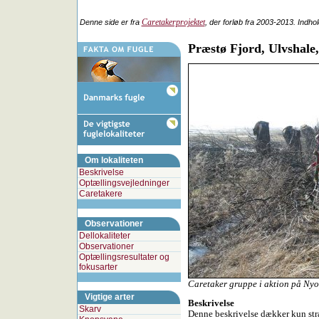
Caretakerprojektet
Denne side er fra
, der forløb fra 2003-2013. Indho
Præstø Fjord, Ulvshal
Om lokaliteten
Beskrivelse
Optællingsvejledninger
Caretakere
Observationer
Dellokaliteter
Observationer
Optællingsresultater og
fokusarter
Caretaker gruppe i aktion på Nyo
Vigtige arter
Beskrivelse
Skarv
Denne beskrivelse dækker kun st