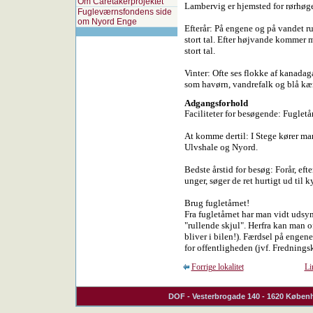
Om Caretakerprojektet
Lambervig er hjemsted for rørhøg
Fugleværnsfondens side
om Nyord Enge
Efterår: På engene og på vandet r
stort tal. Efter højvande kommer 
stort tal.
Vinter: Ofte ses flokke af kanadag
som havørn, vandrefalk og blå kær
Adgangsforhold
Faciliteter for besøgende: Fugletå
At komme dertil: I Stege kører ma
Ulvshale og Nyord.
Bedste årstid for besøg: Forår, eft
unger, søger de ret hurtigt ud til k
Brug fugletårnet!
Fra fugletårnet har man vidt udsyn
"rullende skjul". Herfra kan man o
bliver i bilen!). Færdsel på engene
for offentligheden (jvf. Frednings
Forrige lokalitet
Li
DOF
- Vesterbrogade 140 - 1620 Københ