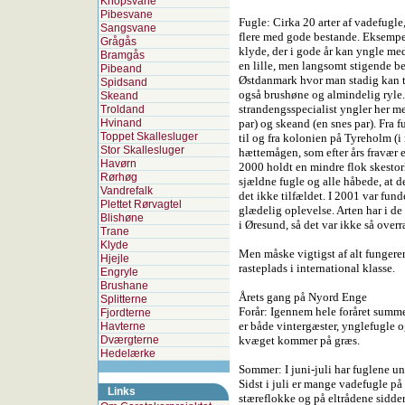
Knopsvane
Pibesvane
Fugle: Cirka 20 arter af vadefugle,
Sangsvane
flere med gode bestande. Eksempe
Grågås
klyde, der i gode år kan yngle me
Bramgås
en lille, men langsomt stigende bes
Pibeand
Østdanmark hvor man stadig kan tr
Spidsand
også brushøne og almindelig ryle. 
Skeand
strandengsspecialist yngler her m
Troldand
Hvinand
par) og skeand (en snes par). Fra
Toppet Skallesluger
til og fra kolonien på Tyreholm (
Stor Skallesluger
hættemågen, som efter års fravær e
Havørn
2000 holdt en mindre flok skestork
Rørhøg
sjældne fugle og alle håbede, at d
Vandrefalk
det ikke tilfældet. I 2001 var fu
Plettet Rørvagtel
glædelig oplevelse. Arten har i de
Blishøne
i Øresund, så det var ikke så ove
Trane
Klyde
Men måske vigtigst af alt funger
Hjejle
rasteplads i international klasse.
Engryle
Brushane
Årets gang på Nyord Enge
Splitterne
Forår: Igennem hele foråret summe
Fjordterne
er både vintergæster, ynglefugle o
Havterne
Dværgterne
kvæget kommer på græs.
Hedelærke
Sommer: I juni-juli har fuglene un
Sidst i juli er mange vadefugle på 
Links
stæreflokke og på eltrådene sidde