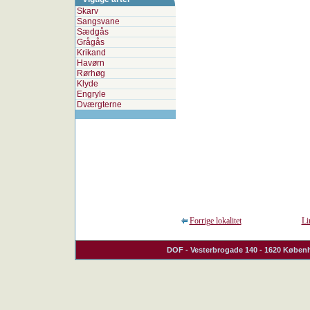
Skarv
Sangsvane
Sædgås
Grågås
Krikand
Havørn
Rørhøg
Klyde
Engryle
Dværgterne
Forrige lokalitet
Li
DOF
- Vesterbrogade 140 - 1620 Københ