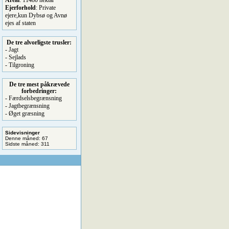
Areal
: 11480 hektar
Ejerforhold
: Private
ejere,kun Dybsø og Avnø
ejes af staten
De tre alvorligste trusler:
- Jagt
- Sejlads
- Tilgroning
De tre mest påkrævede
forbedringer:
- Færdselsbegrænsning
- Jagtbegrænsning
- Øget græsning
Sidevisninger
Denne måned: 67
Sidste måned: 311