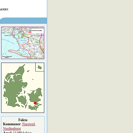
rældet.
Fakta
Kommuner
:
Næstved
,
Vordingborg