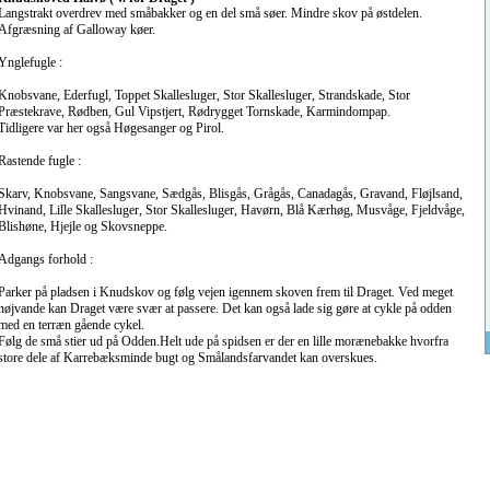
Langstrakt overdrev med småbakker og en del små søer. Mindre skov på østdelen.
Afgræsning af Galloway køer.
Ynglefugle :
Knobsvane, Ederfugl, Toppet Skallesluger, Stor Skallesluger, Strandskade, Stor
Præstekrave, Rødben, Gul Vipstjert, Rødrygget Tornskade, Karmindompap.
Tidligere var her også Høgesanger og Pirol.
Rastende fugle :
Skarv, Knobsvane, Sangsvane, Sædgås, Blisgås, Grågås, Canadagås, Gravand, Fløjlsand,
Hvinand, Lille Skallesluger, Stor Skallesluger, Havørn, Blå Kærhøg, Musvåge, Fjeldvåge,
Blishøne, Hjejle og Skovsneppe.
Adgangs forhold :
Parker på pladsen i Knudskov og følg vejen igennem skoven frem til Draget. Ved meget
højvande kan Draget være svær at passere. Det kan også lade sig gøre at cykle på odden
med en terræn gående cykel.
Følg de små stier ud på Odden.Helt ude på spidsen er der en lille morænebakke hvorfra
store dele af Karrebæksminde bugt og Smålandsfarvandet kan overskues.