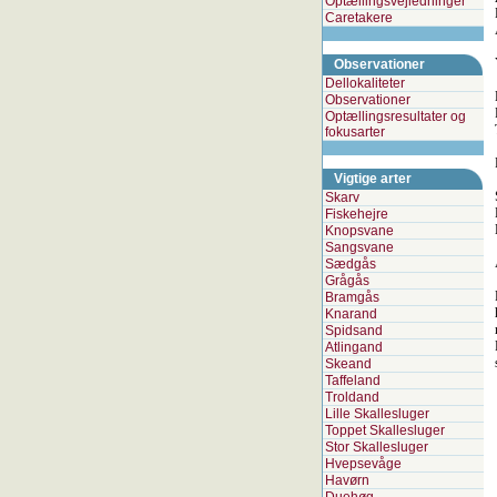
Optællingsvejledninger
Caretakere
Observationer
Dellokaliteter
Observationer
Optællingsresultater og
fokusarter
Vigtige arter
Skarv
Fiskehejre
Knopsvane
Sangsvane
Sædgås
Grågås
Bramgås
Knarand
Spidsand
Atlingand
Skeand
Taffeland
Troldand
Lille Skallesluger
Toppet Skallesluger
Stor Skallesluger
Hvepsevåge
Havørn