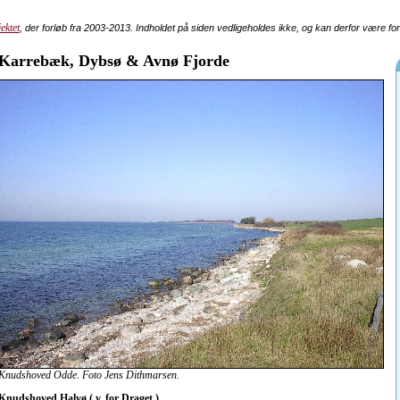
ektet
, der forløb fra 2003-2013. Indholdet på siden vedligeholdes ikke, og kan derfor være fo
Karrebæk, Dybsø & Avnø Fjorde
Knudshoved Odde. Foto Jens Dithmarsen.
Knudshoved Halvø ( v. for Draget )