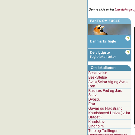
Caretakerproj
Denne side er fra
Om lokaliteten
Beskrivelse
Beskyttelse
Avnø,Svinø Vig og Avnø
Røn.
Basnæs Fed og Jars
Skov.
Dybsø.
Enø
Gavnø og Fladstrand
Knudshoved Halvø ( v. for
Draget )
Knudskov.
Lindholm
Ture og Tællinger