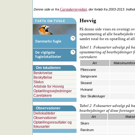
Caretakerprojektet
Denne side er fra
, der forløb fra 2003-2013. Indho
Hovvig
På denne side vises en oversigt ov
opsummering af alle bearbejdede t
samlet total for en optælling af al
Tabel 1. Fokusarter udvalgt på b
opsummering af bearbejdninger fo
caretakere.
Art
Maksimumfor
Om lokaliteten
Pibesvane
Beskrivelse
Sangsvane
Beskyttelse
Status
Skeand
Artsliste for Hovvig
Hvinand
Optællingsvejledninger
Caretakere
Stor Skallesluger
Tabel 2. Fokusarter udvalgt på b
Observationer
bearbejdninger af disse foretaget 
Dellokaliteter
Art
Maksi
Observationer
Optællingsresultater og
Skarv
fokusarter
Rørdrum