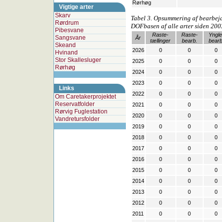
Rørhøg
Vigtige arter
Skarv
Tabel 3. Opsummering af bearbejd
Rørdrum
DOFbasen af alle arter siden 200
Pibesvane
Raste-
Raste-
Yngle
Sangsvane
År
tællinger
bearb.
bearb
Skeand
2026
0
0
0
Hvinand
Stor Skallesluger
2025
0
0
0
Rørhøg
2024
0
0
0
2023
0
0
0
Links
2022
0
0
0
Om Caretakerprojektet
Reservatfolder
2021
0
0
0
Rørvig Fuglestation
2020
0
0
0
Vandretursfolder
2019
0
0
0
2018
0
0
0
2017
0
0
0
2016
0
0
0
2015
0
0
0
2014
0
0
0
2013
0
0
0
2012
0
0
0
2011
0
0
0