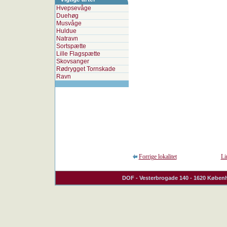
Hvepsevåge
Duehøg
Musvåge
Huldue
Natravn
Sortspætte
Lille Flagspætte
Skovsanger
Rødrygget Tornskade
Ravn
Forrige lokalitet
Li
DOF
- Vesterbrogade 140 - 1620 Københ