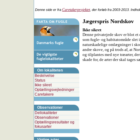
Caretakerprojektet
Denne side er fra
, der forløb fra 2003-2013. Indho
Jægerspris Nordskov
Ikke sikret
Denne privatejede skov er blot et 
som fugle- og habitatområde slet i
naturskadelige omlægninger i skovdr
andre skove, og på trods af, at No
og tilplantes med nye træarter, der 
skade for, de arter der skal tages 
Om lokaliteten
Beskrivelse
Status
Ikke sikret
Optællingsvejledninger
Caretakere
Observationer
Dellokaliteter
Observationer
Optællingsresultater og
fokusarter
Vigtige arter