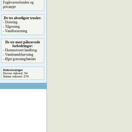
Fugleværnsfonden og
privatejet
De tre alvorligste trusler:
- Dræning
- Tilgroning
- Vandforurening
De tre mest påkrævede
forbedringer:
- Ekstensiveret landbrug
- Vandstandshævning
- Øget græsning/høslæt
Sidevisninger
Denne måned: 54
Sidste måned: 279