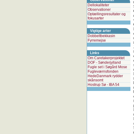
Observationer
Dellokaliteter
Observationer
Optællingsresultater og
fokusarter
Vigtige arter
Dobbeltbekkasin
Fyrremejse
Links
Om Caretakerprojektet
DOF - Sønderjylland
Fugle set i Søgård Mose
Fugleværnsfonden
HedeDanmark rydder
skånsomt
Hostrup Sø - IBA 54