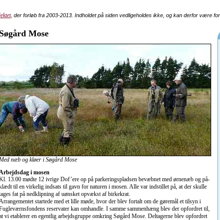
ektet
, der forløb fra 2003-2013. Indholdet på siden vedligeholdes ikke, og kan derfor være fo
Søgård Mose
Med næb og kløer i Søgård Mose
Arbejdsdag i mosen
Kl. 13.00 mødte 12 ivrige Dof’ere op på parkeringspladsen bevæbnet med ørnenæb og på-
klædt til en virkelig indsats til gavn for naturen i mosen. Alle var indstillet på, at der skulle
tages fat på nedklipning af uønsket opvækst af birkekrat.
Arrangementet startede med et lille møde, hvor der blev fortalt om de gøremål et tilsyn i
Fugleværnsfondens reservater kan omhandle. I samme sammenhæng blev der opfordret til,
at vi etablerer en egentlig arbejdsgruppe omkring Søgård Mose. Deltagerne blev opfordret