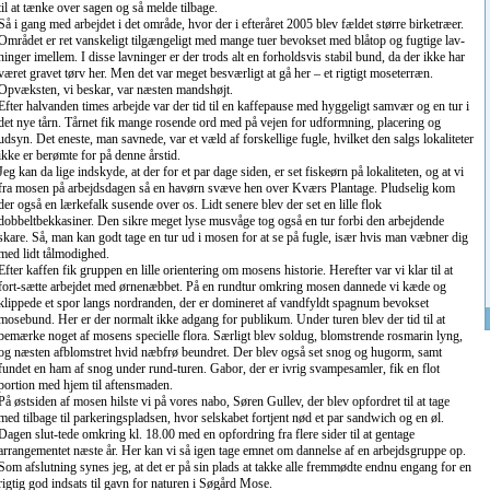
til at tænke over sagen og så melde tilbage.
Så i gang med arbejdet i det område, hvor der i efteråret 2005 blev fældet større birketræer.
Området er ret vanskeligt tilgængeligt med mange tuer bevokset med blåtop og fugtige lav-
ninger imellem. I disse lavninger er der trods alt en forholdsvis stabil bund, da der ikke har
været gravet tørv her. Men det var meget besværligt at gå her – et rigtigt moseterræn.
Opvæksten, vi beskar, var næsten mandshøjt.
Efter halvanden times arbejde var der tid til en kaffepause med hyggeligt samvær og en tur i
det nye tårn. Tårnet fik mange rosende ord med på vejen for udformning, placering og
udsyn. Det eneste, man savnede, var et væld af forskellige fugle, hvilket den salgs lokaliteter
ikke er berømte for på denne årstid.
Jeg kan da lige indskyde, at der for et par dage siden, er set fiskeørn på lokaliteten, og at vi
fra mosen på arbejdsdagen så en havørn svæve hen over Kværs Plantage. Pludselig kom
der også en lærkefalk susende over os. Lidt senere blev der set en lille flok
dobbeltbekkasiner. Den sikre meget lyse musvåge tog også en tur forbi den arbejdende
skare. Så, man kan godt tage en tur ud i mosen for at se på fugle, især hvis man væbner dig
med lidt tålmodighed.
Efter kaffen fik gruppen en lille orientering om mosens historie. Herefter var vi klar til at
fort-sætte arbejdet med ørnenæbbet. På en rundtur omkring mosen dannede vi kæde og
klippede et spor langs nordranden, der er domineret af vandfyldt spagnum bevokset
mosebund. Her er der normalt ikke adgang for publikum. Under turen blev der tid til at
bemærke noget af mosens specielle flora. Særligt blev soldug, blomstrende rosmarin lyng,
og næsten afblomstret hvid næbfrø beundret. Der blev også set snog og hugorm, samt
fundet en ham af snog under rund-turen. Gabor, der er ivrig svampesamler, fik en flot
portion med hjem til aftensmaden.
På østsiden af mosen hilste vi på vores nabo, Søren Gullev, der blev opfordret til at tage
med tilbage til parkeringspladsen, hvor selskabet fortjent nød et par sandwich og en øl.
Dagen slut-tede omkring kl. 18.00 med en opfordring fra flere sider til at gentage
arrangementet næste år. Her kan vi så igen tage emnet om dannelse af en arbejdsgruppe op.
Som afslutning synes jeg, at det er på sin plads at takke alle fremmødte endnu engang for en
rigtig god indsats til gavn for naturen i Søgård Mose.