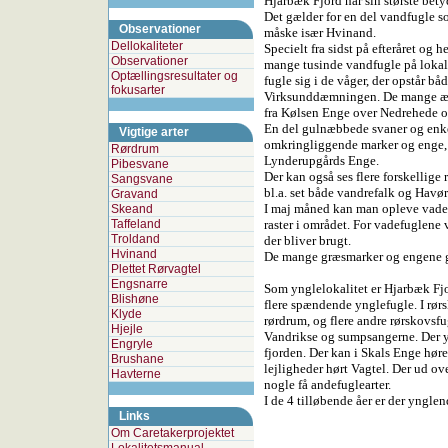
Hjarbæk Fjord har sin største bety
Det gælder for en del vandfugle 
Observationer
måske især Hvinand.
Dellokaliteter
Specielt fra sidst på efteråret og h
Observationer
mange tusinde vandfugle på lokali
Optællingsresultater og
fugle sig i de våger, der opstår bå
fokusarter
Virksunddæmningen. De mange ænd
fra Kølsen Enge over Nedrehede og
En del gulnæbbede svaner og enke
Vigtige arter
omkringliggende marker og enge, 
Rørdrum
Lynderupgårds Enge.
Pibesvane
Der kan også ses flere forskellige
Sangsvane
bl.a. set både vandrefalk og Havør
Gravand
I maj måned kan man opleve vade
Skeand
Taffeland
raster i området. For vadefuglen
Troldand
der bliver brugt.
Hvinand
De mange græsmarker og engene giv
Plettet Rørvagtel
Engsnarre
Som ynglelokalitet er Hjarbæk Fj
Blishøne
flere spændende ynglefugle. I rør
Klyde
rørdrum, og flere andre rørskovsf
Hjejle
Vandrikse og sumpsangerne. Der y
Engryle
fjorden. Der kan i Skals Enge høre
Brushane
lejligheder hørt Vagtel. Der ud ov
Havterne
nogle få andefuglearter.
I de 4 tilløbende åer er der ynglen
Links
Om Caretakerprojektet