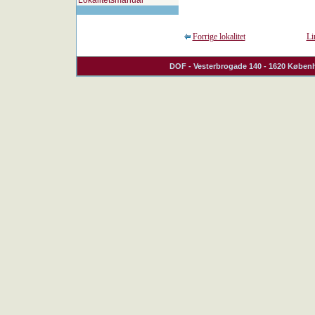
Lokalitetsmanual
Forrige lokalitet
Li
DOF
- Vesterbrogade 140 - 1620 Københ