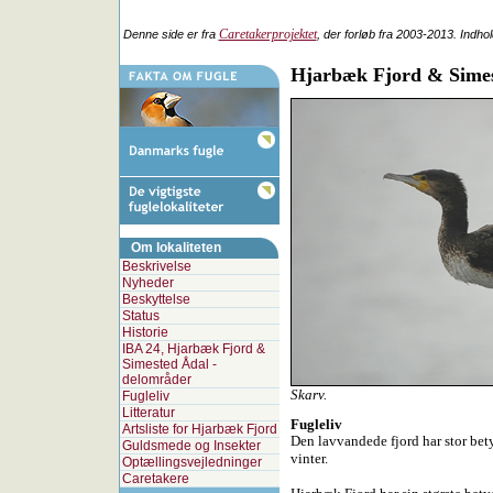
Caretakerprojektet
Denne side er fra
, der forløb fra 2003-2013. Indho
Hjarbæk Fjord & Sime
Om lokaliteten
Beskrivelse
Nyheder
Beskyttelse
Status
Historie
IBA 24, Hjarbæk Fjord &
Simested Ådal -
delområder
Skarv.
Fugleliv
Litteratur
Fugleliv
Artsliste for Hjarbæk Fjord
Den lavvandede fjord har stor bet
Guldsmede og Insekter
vinter.
Optællingsvejledninger
Caretakere