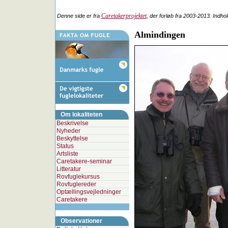
Caretakerprojektet
Denne side er fra
, der forløb fra 2003-2013. Indho
Almindingen
Om lokaliteten
Beskrivelse
Nyheder
Beskyttelse
Status
Artsliste
Caretakere-seminar
Litteratur
Rovfuglekursus
Rovfuglereder
Optællingsvejledninger
Caretakere
Observationer