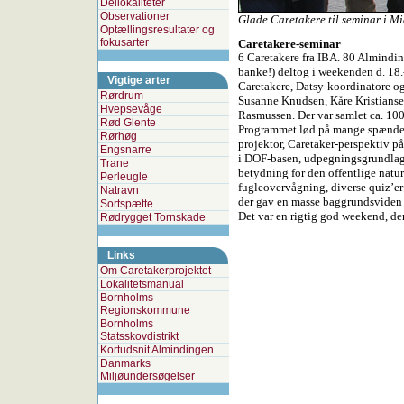
Dellokaliteter
Observationer
Glade Caretakere til seminar i Mi
Optællingsresultater og
fokusarter
Caretakere-seminar
6 Caretakere fra IBA. 80 Almindi
banke!) deltog i weekenden d. 18.-
Vigtige arter
Caretakere, Datsy-koordinatore og
Rørdrum
Susanne Knudsen, Kåre Kristianse
Hvepsevåge
Rasmussen. Der var samlet ca. 100
Rød Glente
Programmet lød på mange spændend
Rørhøg
projektor, Caretaker-perspektiv på
Engsnarre
i DOF-basen, udpegningsgrundlag 
Trane
betydning for den offentlige natur
Perleugle
fugleovervågning, diverse quiz’e
Natravn
der gav en masse baggrundsviden og
Sortspætte
Det var en rigtig god weekend, der
Rødrygget Tornskade
Links
Om Caretakerprojektet
Lokalitetsmanual
Bornholms
Regionskommune
Bornholms
Statsskovdistrikt
Kortudsnit Almindingen
Danmarks
Miljøundersøgelser