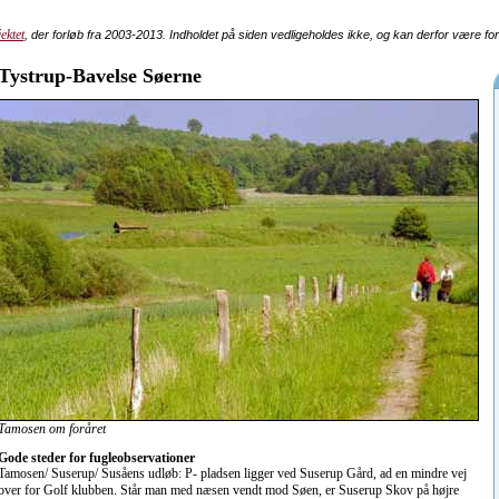
ektet
, der forløb fra 2003-2013. Indholdet på siden vedligeholdes ikke, og kan derfor være fo
Tystrup-Bavelse Søerne
Tamosen om foråret
Gode steder for fugleobservationer
Tamosen/ Suserup/ Susåens udløb: P- pladsen ligger ved Suserup Gård, ad en mindre vej
over for Golf klubben. Står man med næsen vendt mod Søen, er Suserup Skov på højre