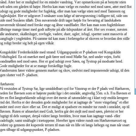
hånd. Atter her er mulighed for en mindre vandring. Vær opmærksom på at benytte stien
helt uden om gården til højre. Herfra kan man vælge en rundtur ned mod søen, atter med flot
udsigt og gode muligheder for fuglekig, eller man kan vælge stien ned mod Tamosen og
fugleskjulet. Her er udgravet 3 småsøer som følge af tørvegravning i tidligere tid, side om
side med Susåens tilløb. Den nuværende drift tager højde for bevaring af landskabets
nuværende tilstand med ferske enge og åbne vandflader. Her kan man som fugletilskuer
tilbringe mange timer med godt udbytte på alle tidspunkter af året. Her ses svaner, næsten
alle andearter, skallesluger, rovfugle, vadere, duer, ugler, isfugl, spætter samt massevis af
sangfugle i yngletiden. På samme tid kan man i forlængelse af skoven se hvordan den stille
og roligt breder sig helt på egen vilkår.
Kongskilde/ Frederikskilde med strand: Udgangspunkt er P-pladsen ved Kongskilde
Friluftsgård. En sti mærket med gult fører ned mod Mølle Sø, ned under vejen, forbi
vandmøllen ned mod søen. Her er god udsigt over Søen, og Tystrup på modsatte bred.
Gode muligheder for at se mange forskellige fugle.
Vandreruten fører videre gennem marker og skov, stedvist med imponerende udsigt, til den
igen slutter ved P- pladsen.
Hørhaven:
På vestsiden af Tystrup Sø, lige umiddelbart syd for Vinstrup er der P plads ved Hørhaven,
neden for Bavnen som er højeste punkt lige i det område, angivelig 55m. o.h. Fra Bavnen er
der en flot langtrækkende udsigt over det meste af søområdet og i klart vejr endda længere
end det. Herfra er der desuden gode muligheder for at iagttage de "store vingefang" et eller
andet sted over skov eller sø. Det er muligt at spadsere en mindre tur rundt i området, op til
Bavnen. Ruten er afmærket med Gult, herfra går det stejlt ned mod søen, pletvist er her
fugtigt til dels sumpet, derpå videre langs bredden, hvor man kan iagttage vand- eller
vadefugle, samt småfugle i trætoppene. Herefter igen videre rundt om Hørhavenæsset og
videre op gennem det kuperede terræn til man når en lille sti langs læhegn og man når snart
igen tilbage til udgangspunktet, P-pladsen.