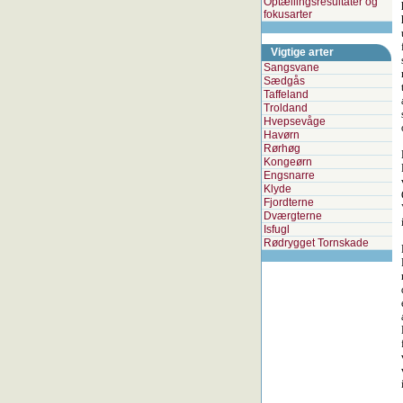
Optællingsresultater og
fokusarter
Vigtige arter
Sangsvane
Sædgås
Taffeland
Troldand
Hvepsevåge
Havørn
Rørhøg
Kongeørn
Engsnarre
Klyde
Fjordterne
Dværgterne
Isfugl
Rødrygget Tornskade