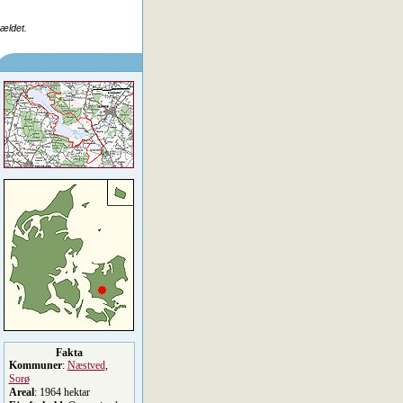
rældet.
Fakta
Kommuner
:
Næstved
,
Sorø
Areal
: 1964 hektar