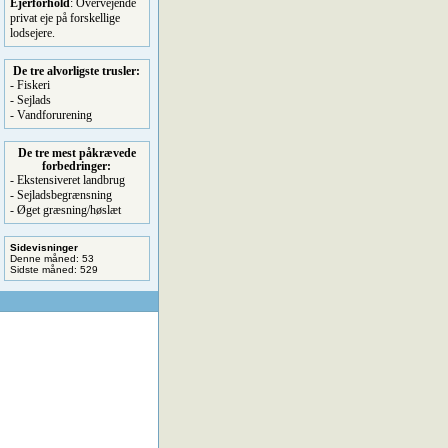
Ejerforhold
: Overvejende
privat eje på forskellige
lodsejere.
De tre alvorligste trusler:
- Fiskeri
- Sejlads
- Vandforurening
De tre mest påkrævede
forbedringer:
- Ekstensiveret landbrug
- Sejladsbegrænsning
- Øget græsning/høslæt
Sidevisninger
Denne måned: 53
Sidste måned: 529