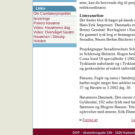
ørne, kan du henvende dig til proj
redekoordinator.
Links
Om Caretakerprojektet
Litteraturliste
farveringe
Der findes blot få bøger på dansk 
Polens Havørne
Hans Erik Jørgensen: Danmarks ro
Video: Havørnens dag
Benny Gensbøl: Rovfuglene i Eur
Video: Overvåget havørn
En gammel tysk bog er fremragende
Havørnen i Slesvig-
Seeadler, Neuen Brehm Bücherei n
Holsten
Projektgruppe Seeadlerschutz Schl
in Schleswig-Holstein. Bogen besk
Corax bind 19 specialhefte 1/200
Tysklands nabolande og i Tysklan
og genkendelse af enkelt individd
Panurus, Fugle og natur i Sønderj
hæfter nogle meget fine artikler o
37 og Havørn nr 3 2002 årg. 36.
Havørnens Danmark; Den eneste 
Gyldendal, 192 sider fyldt med fan
Sørensen og Mogens Hansen. Tekst
oplevelser med ørnene, Erik Ehmse
Forrige art
Li
DOF
- Vesterbrogade 140 - 1620 Københ