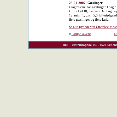
23-04-2007
:
Gæslinger
Grågæssene har gæslinger. I dag ble
kuld i Del III, mange i Del I og no
12, min.: 1, gns.: 5,6. Efterfølgen
flere gæslinger og flere kuld.
Se alle nyheder fra Utterslev Mos
Forrige lokalitet
Li
DOF
- Vesterbrogade 140 - 1620 Københ