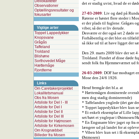
Dellokaliteter
det er stadig uvist, hvad de er døde
Observationer
Optællingsresultater og
27-03-2009
:
Liv og død på Rundø
fokusarter
Rørene er høstet flere steder i Mo
er der plads til fuglene. Grågæs o
Vigtige arter
viber, så der er liv derude.
Toppet Lappedykker
Desværre er der også set 2 døde s
Knopsvane
Forhåbentlig er det blot en tilfæl
Grågås
så ikke ud til at have ligget der s
Taffeland
Troldand
Den 29. marts 2009 blev der set 
Blishøne
Troldand. Fundet af disse døde fugl
Sorthovedet Måge
sendt folk fra Hjemmeværnet ud fo
Hættemåge
Fjordterne
26-03-2009
:
DOF har modtaget en 
Mose den 24/6 1926.
Links
Heraf fremgår det bl.a. at
Om Caretakerprojektet
* Hættemågen dominerede overalt 
Lokalitetsmanual
men dog stadig dominerende)
Obs fra Mosen
Artsliste for Del I - III
* Taffelanden ynglede (det gør de
Artsliste for Del I
* Toppet lappedykker blev kun set 
Artsliste for Del II
* Et enkelt eksemplar af Lille lapp
Artsliste for Del III
set/hørt et ynglepar i Østmosen/
Artsliste for Højmosen
* En Engsnarre blev jaget op fra 
Artsliste for Kirkemosen
længere ud på landet for at opleve
Om Krognæbbet
* Viben blev kun set i få eksempl
Billeder fra Mosen
Østmosen)