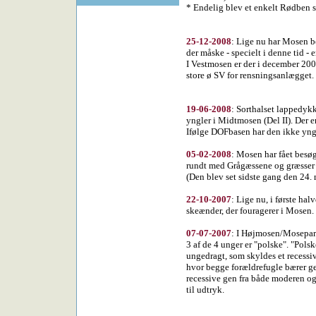
* Endelig blev et enkelt Rødben s
25-12-2008
:
Lige nu har Mosen b
der måske - specielt i denne tid -
I Vestmosen er der i december 200
store ø SV for rensningsanlægget.
19-06-2008
:
Sorthalset lappedyk
yngler i Midtmosen (Del II). Der e
Ifølge DOFbasen har den ikke yng
05-02-2008
:
Mosen har fået besøg
rundt med Grågæssene og græsser 
(Den blev set sidste gang den 24.
22-10-2007
:
Lige nu, i første hal
skeænder, der fouragerer i Mosen.
07-07-2007
:
I Højmosen/Mosepark
3 af de 4 unger er "polske". "Pol
ungedragt, som skyldes et recessi
hvor begge forældrefugle bærer ge
recessive gen fra både moderen o
til udtryk.