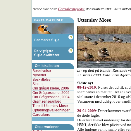
Caretakerprojektet
Denne side er fra
, der forløb fra 2003-2013. Indho
Utterslev Mose
Om lokaliteten
Liv og død på Rundø: Rastende vi
Beskrivelse
27. marts 2009. Foto: Erik Agerto
Nyheder
Beskyttelse
Sidste nyt
Status
08-12-2010
:
Nu ser det ud til, at
Om grågæssene, 2006
snart bliver en realitet. Det er i h
Om Grågæssene, 2005
skal starte i december 2010 og afsl
Om Grågæssene, 2004
Vestmosen med udsigt over vandf
Grønt renseanlæg
Ture til Utterslev Mose
Optællingsvejledninger
20-04-2009
:
Der er kommet svar f
Caretakere
de døde fugle.
De er kun blevet undersøgt for de
H5N1, der ikke blev påvist ved no
Observationer
Alle fuglene var normalt- eller ve