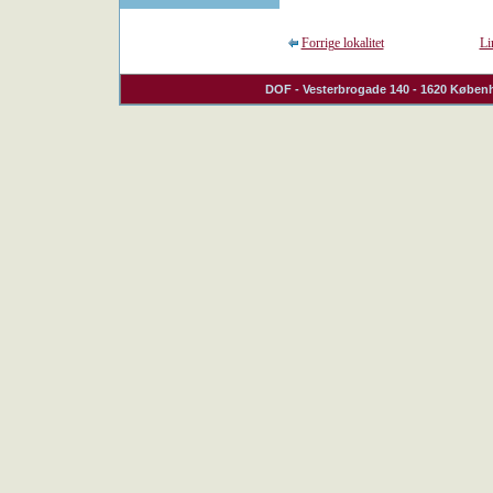
Forrige lokalitet
Li
DOF
- Vesterbrogade 140 - 1620 Københ