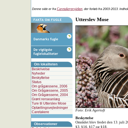
Caretakerprojektet
Denne side er fra
, der forløb fra 2003-2013. Indho
Utterslev Mose
Om lokaliteten
Beskrivelse
Nyheder
Beskyttelse
Status
Om grågæssene, 2006
Om Grågæssene, 2005
Om Grågæssene, 2004
Grønt renseanlæg
Ture til Utterslev Mose
Optællingsvejledninger
Foto: Erik Agertoft
Caretakere
Beskyttelse
Området blev fredet den 13. juli 2
Observationer
§3, §16, §17 og §18.