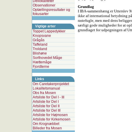
Dellokaliteter
Observationer
Grundlag
Optællingsresultater og
I IBA-sammenhæng er Utterslev Mo
fokusarter
ikke af international betydning p
rastefugle, men med dens beligg
særligt gode muligheder for at opl
Vigtige arter
grundlaget for udpegningen af Utt
Toppet Lappedykker
Knopsvane
Grågås
Taffeland
Troldand
Blishøne
Sorthovedet Måge
Hættemåge
Fjordterne
Links
Om Caretakerprojektet
Lokalitetsmanual
Obs fra Mosen
Artsliste for Del I - III
Artsliste for Del I
Artsliste for Del II
Artsliste for Del III
Artsliste for Højmosen
Artsliste for Kirkemosen
Om Krognæbbet
Billeder fra Mosen