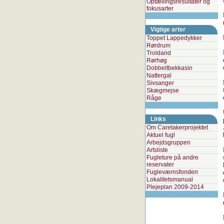
Optællingsresultater og
fokusarter
Vigtige arter
Toppet Lappedykker
Rørdrum
Troldand
Rørhøg
Dobbeltbekkasin
Nattergal
Sivsanger
Skægmejse
Råge
Links
Om Caretakerprojektet
Aktuel fugl
Arbejdsgruppen
Artsliste
Fugleture på andre
reservater
Fugleværnsfonden
Lokalitetsmanual
Plejeplan 2009-2014