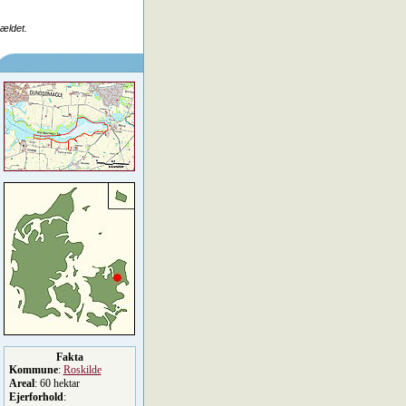
rældet.
Fakta
Kommune
:
Roskilde
Areal
: 60 hektar
Ejerforhold
: