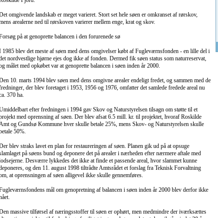
Roskilde Fjord.
Det omgivende landskab er meget varieret. Stort set hele søen er omkranset af rørskov,
mens arealerne ned til rørskoven varierer mellem enge, krat og skov.
Forsøg på at genoprette balancen i den forurenede sø
I 1985 blev det meste af søen med dens omgivelser købt af Fugleværnsfonden - en lille del i
det nordvestlige hjørne ejes dog ikke af fonden. Dermed fik søen status som naturreservat,
og målet med opkøbet var at genoprette balancen i søen inden år 2000.
Den 10. marts 1994 blev søen med dens omgivne arealer endeligt fredet, og sammen med de
fredninger, der blev foretaget i 1953, 1956 og 1976, omfatter det samlede fredede areal nu
ca. 370 ha.
Umiddelbart efter fredningen i 1994 gav Skov og Naturstyrelsen tilsagn om støtte til et
projekt med oprensning af søen. Der blev afsat 6.5 mill. kr. til projektet, hvoraf Roskilde
Amt og Gundsø Kommune hver skulle betale 25%, mens Skov- og Naturstyrelsen skulle
betale 50%.
Der blev straks lavet en plan for restaureringen af søen. Planen gik ud på at opsuge
slamlaget på søens bund og deponere det på arealer i nærheden efter nærmere aftale med
lodsejerne. Desværre lykkedes det ikke at finde et passende areal, hvor slammet kunne
deponeres, og den 11. august 1998 tiltrådte Amtsrådet et forslag fra Teknisk Forvaltning
om, at oprensningen af søen alligevel ikke skulle gennemføres.
Fugleværnsfondens mål om genopretning af balancen i søen inden år 2000 blev derfor ikke
nået.
Den massive tilførsel af næringsstoffer til søen er ophørt, men medmindre der iværksættes