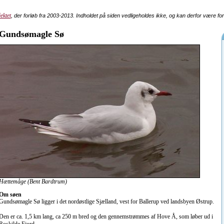
ektet
, der forløb fra 2003-2013. Indholdet på siden vedligeholdes ikke, og kan derfor være fo
Gundsømagle Sø
Hættemåge (Bent Bardtrum)
Om søen
Gundsømagle Sø ligger i det nordøstlige Sjælland, vest for Ballerup ved landsbyen Østrup.
Den er ca. 1,5 km lang, ca 250 m bred og den gennemstrømmes af Hove Å, som løber ud i