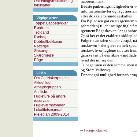
Optællingsresultater og
naboens mark.
fokusarter
Bedste parkeringsmuligheder er ve
informationstavler og lagt træstam
eller drikke eftermiddagskaffen.
Vigtige arter
Fra P-pladsen går en sti igennem 
Toppet Lappedykker
søbredden) til det østlige fugletår
Rørdrum
igennem Rågeskoven, langs søbredd
Troldand
Også her er der etableret siddeplad
Rørhøg
Følger man stien videre vestpå, når
Dobbeltbekkasin
rørskoven – det giver en helt speci
Nattergal
rørskov, hvor fuglene smutter fre
Sivsanger
ganske tæt på den åbne vandflade 
Skægmejse
Råge
hvad der rør sig der.
Tilbageturen er den samme, men m
og Store Valbyvej.
Links
Der er også mulighed for parkerin
Om Caretakerprojektet
Aktuel fugl
Arbejdsgruppen
Artsliste
Fugleture på andre
reservater
Fugleværnsfonden
Lokalitetsmanual
Plejeplan 2009-2014
Forrige lokalitet
Li