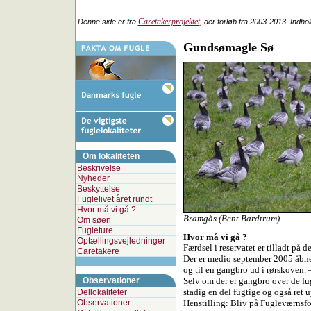
Caretakerprojektet
Denne side er fra
, der forløb fra 2003-2013. Indho
Gundsømagle Sø
Om lokaliteten
Beskrivelse
Nyheder
Beskyttelse
Fuglelivet året rundt
Hvor må vi gå ?
Bramgås (Bent Bardtrum)
Om søen
Fugleture
Hvor må vi gå ?
Optællingsvejledninger
Færdsel i reservatet er tilladt på
Caretakere
Der er medio september 2005 åbnet
og til en gangbro ud i rørskoven. 
Observationer
Selv om der er gangbro over de fugt
stadig en del fugtige og også ret u
Dellokaliteter
Observationer
Henstilling: Bliv på Fugleværnsfo