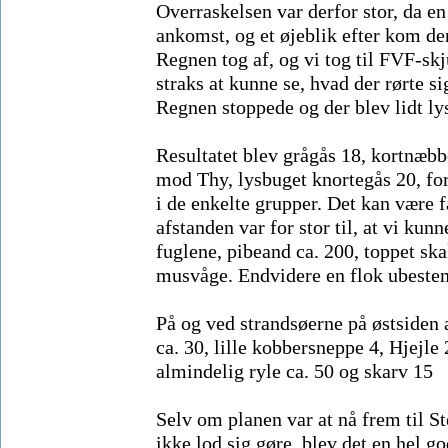
Overraskelsen var derfor stor, da e
ankomst, og et øjeblik efter kom de
Regnen tog af, og vi tog til FVF-skjul
straks at kunne se, hvad der rørte s
Regnen stoppede og der blev lidt lys
Resultatet blev grågås 18, kortnæbbe
mod Thy, lysbuget knortegås 20, for
i de enkelte grupper. Det kan være
afstanden var for stor til, at vi kun
fuglene, pibeand ca. 200, toppet ska
musvåge. Endvidere en flok ubestemm
På og ved strandsøerne på østsiden
ca. 30, lille kobbersneppe 4, Hjejle 
almindelig ryle ca. 50 og skarv 15
Selv om planen var at nå frem til S
ikke lod sig gøre, blev det en hel go