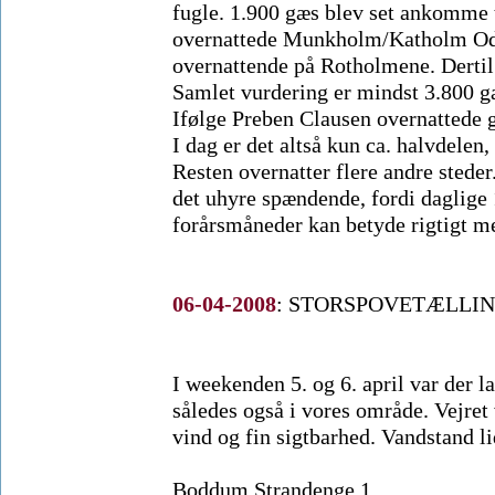
fugle. 1.900 gæs blev set ankomme 
overnattede Munkholm/Katholm Odd
overnattende på Rotholmene. Dert
Samlet vurdering er mindst 3.800 g
Ifølge Preben Clausen overnattede g
I dag er det altså kun ca. halvdelen
Resten overnatter flere andre steder
det uhyre spændende, fordi daglige 
forårsmåneder kan betyde rigtigt m
06-04-2008
:
STORSPOVETÆLLING
I weekenden 5. og 6. april var der 
således også i vores område. Vejret
vind og fin sigtbarhed. Vandstand l
Boddum Strandenge 1