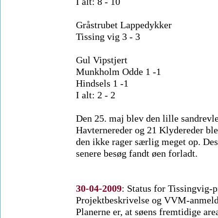
I alt: 8 - 10
Gråstrubet Lappedykker
Tissing vig 3 - 3
Gul Vipstjert
Munkholm Odde 1 -1
Hindsels 1 -1
I alt: 2 - 2
Den 25. maj blev den lille sandrev
Havternereder og 21 Klydereder blev 
den ikke rager særlig meget op. De
senere besøg fandt øen forladt.
30-04-2009
:
Status for Tissingvig-p
Projektbeskrivelse og VVM-anmelde
Planerne er, at søens fremtidige are