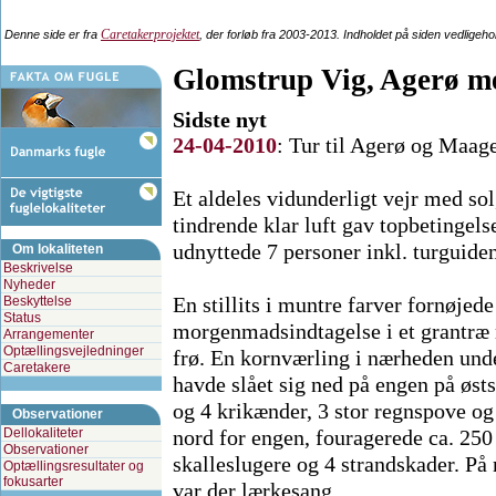
Caretakerprojektet
Denne side er fra
, der forløb fra 2003-2013. Indholdet på siden vedligeh
Glomstrup Vig, Agerø m
Sidste nyt
24-04-2010
:
Tur til Agerø og Maage
Et aldeles vidunderligt vejr med sol
tindrende klar luft gav topbetingels
udnyttede 7 personer inkl. turguide
Om lokaliteten
Beskrivelse
Nyheder
En stillits i muntre farver fornøjed
Beskyttelse
Status
morgenmadsindtagelse i et grantræ
Arrangementer
Optællingsvejledninger
frø. En kornværling i nærheden und
Caretakere
havde slået sig ned på engen på øs
og 4 krikænder, 3 stor regnspove og 
Observationer
Dellokaliteter
nord for engen, fouragerede ca. 25
Observationer
skalleslugere og 4 strandskader. På 
Optællingsresultater og
fokusarter
var der lærkesang.