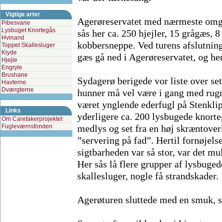
Vigtige arter
Agerøreservatet med nærmeste omgiv
Pibesvane
Lysbuget Knortegås
sås her ca. 250 hjejler, 15 grågæs,
Hvinand
kobbersneppe. Ved turens afslutning
Toppet Skallesluger
Klyde
gæs gå ned i Agerøreservatet, og h
Hjejle
Engryle
Brushane
Sydagerø berigede vor liste over se
Havterne
Dværgterne
hunner må vel være i gang med rugni
været ynglende ederfugl på Stenklip
Links
yderligere ca. 200 lysbugede knorteg
Om Caretakerprojektet
Fugleværnsfonden
medlys og set fra en høj skræntove
”servering på fad”. Hertil fornøjelse
sigtbarheden var så stor, var det mu
Her sås lå flere grupper af lysbuge
skallesluger, nogle få strandskader.
Agerøturen sluttede med en smuk, s