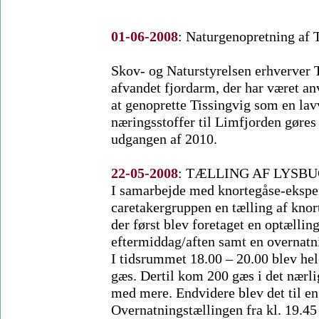
01-06-2008
:
Naturgenopretning af 
Skov- og Naturstyrelsen erhverver Ti
afvandet fjordarm, der har været anv
at genoprette Tissingvig som en lav
næringsstoffer til Limfjorden gøres 
udgangen af 2010.
22-05-2008
:
TÆLLING AF LYSB
I samarbejde med knortegåse-eksp
caretakergruppen en tælling af knor
der først blev foretaget en optælli
eftermiddag/aften samt en overnatn
I tidsrummet 18.00 – 20.00 blev hele
gæs. Dertil kom 200 gæs i det nær
med mere. Endvidere blev det til e
Overnatningstællingen fra kl. 19.45 