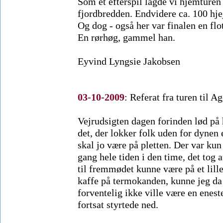
Som et efterspil lagde vi hjemturen
fjordbredden. Endvidere ca. 100 hjej
Og dog - også her var finalen en flo
En rørhøg, gammel han.
Eyvind Lyngsie Jakobsen
03-10-2009
:
Referat fra turen til A
Vejrudsigten dagen forinden lød på h
det, der lokker folk uden for dynen
skal jo være på pletten. Der var kun
gang hele tiden i den time, det tog
til fremmødet kunne være på et lil
kaffe på termokanden, kunne jeg da 
forventelig ikke ville være en enest
fortsat styrtede ned.