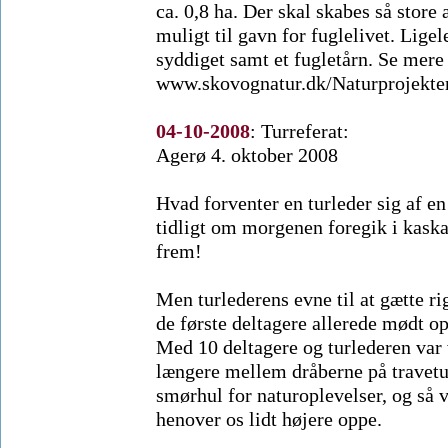
ca. 0,8 ha. Der skal skabes så stor
muligt til gavn for fuglelivet. Lige
syddiget samt et fugletårn. Se mere
www.skovognatur.dk/Naturprojekter
04-10-2008
:
Turreferat:
Agerø 4. oktober 2008
Hvad forventer en turleder sig af en
tidligt om morgenen foregik i kaska
frem!
Men turlederens evne til at gætte rig
de første deltagere allerede mødt o
Med 10 deltagere og turlederen var 
længere mellem dråberne på traveture
smørhul for naturoplevelser, og så v
henover os lidt højere oppe.