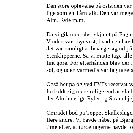
Den store oplevelse på østsiden var
lige som en Tårnfalk. Den var meget
Alm. Ryle m.m.
Da vi gik mod obs.-skjulet på Fugl
Vinden var i sydvest, hvad den havd
det var umuligt at bevæge sig ud på
Stenklipperne. Så vi måtte tage alle 
fint gøre. For efterhånden blev der
sol, og uden varmedis var iagttage
Også her på og ved FVFs reservat v
forholdt sig mere rolige end artsfæl
der Almindelige Ryler og Strandhjejl
Området bød på Toppet Skallesluger
flere andre. Vi havde håbet på Bjer
time efter, at turdeltagerne havde f