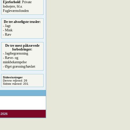
Ejerforhold
: Private
lodsejere, bl.a.
Fugleværnsfonden
De tre alvorligste trusler:
- Jagt
- Mink
- Ræv
De tre mest påkrævede
forbedringer:
- Jagtbegrænsning
- Ræve- og
minkbekæmpelse
- Øget græsning/høslæt
Sidevisninger
Denne måned: 26
Sidste måned: 201
-2026