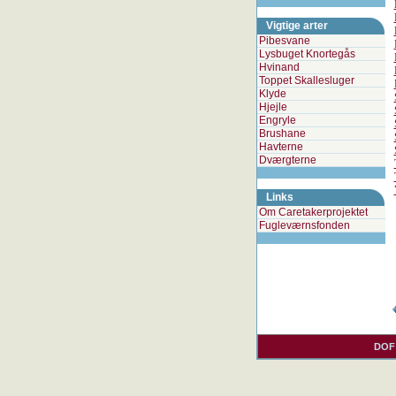
Vigtige arter
Pibesvane
Lysbuget Knortegås
Hvinand
Toppet Skallesluger
Klyde
Hjejle
Engryle
Brushane
Havterne
Dværgterne
Links
Om Caretakerprojektet
Fugleværnsfonden
DOF