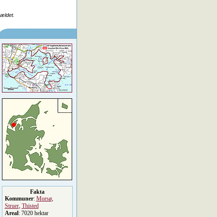
rældet.
Fakta
Kommuner
:
Morsø
,
Struer
,
Thisted
Areal
: 7020 hektar