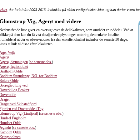
ektet
, der forløb fra 2003-2013. Indholdet på siden vedligeholdes ikke, og kan derfor være fo
Glomstrup Vig, Agerø med videre
Nedenstående liste giver en oversigt over de dellokaliteter, som området er inddelt i. Ved at
klikke på dem kan du få vist detaljerede oplysninger omkring den enkelte lokalitet.
I tilfælde af at der er observationer fra den enkelte lokalitet indenfor de seneste 30 dage,
vises et link til disse efter lokaliteten.
Ager Vejle
Agerø
Agerø, dæmningen
(
se seneste obs.
)
Agerø, fugleskjulet
Bastholm Odde
Boddum Strandenge, NØ. for Boddum
Boløre Odde
Borregård Eng ved
Doverkil og Brokær
Doverodde
Draget
Draget ved Skibstedfjord
Fjorden ved Doverodde i Thy
Glomstrup Vig (Limfjord)
(
se seneste obs.
)
Hindsel Fuglholm
Hundser Odde
Jegindø
(
se seneste obs.
)
Katholm Odde
Kringsholmen