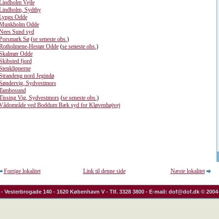
Lindholm Vejle
Lindholm, Sydthy
Lyngs Odde
Munkholm Odde
Nees Sund syd
Porsmark Sø
(
se seneste obs.
)
Rotholmene-Hestør Odde
(
se seneste obs.
)
Skalmør Odde
Skibsted fjord
Stenklipperne
Strandeng nord Jegindø
Søndervig, Sydvestmors
Tambosund
Tissing Vig, Sydvestmors
(
se seneste obs.
)
Vådområde ved Boddum Bæk syd for Kløvenhøjvej
Forrige lokalitet
Link til denne side
Næste lokalitet
- Vesterbrogade 140 - 1620 København V - Tlf. 3328 3800 - E-mail: dof@dof.dk © 2004