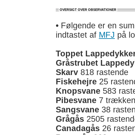
OVERSIGT OVER OBSERVATIONER
•
Følgende er en sum a
indtastet af
MFJ
på lo
Toppet Lappedykke
Gråstrubet Lappedy
Skarv
818 rastende
Fiskehejre
25 rasten
Knopsvane
583 rast
Pibesvane
7 trækken
Sangsvane
38 raste
Grågås
2505 rastend
Canadagås
26 raste