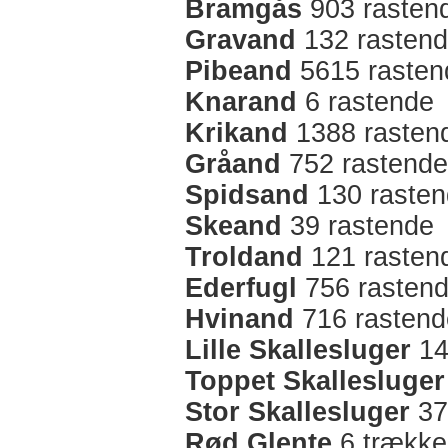
Bramgås
903 rasten
Gravand
132 rasten
Pibeand
5615 rasten
Knarand
6 rastende
Krikand
1388 rasten
Gråand
752 rastende
Spidsand
130 raste
Skeand
39 rastende
Troldand
121 rasten
Ederfugl
756 rasten
Hvinand
716 rastend
Lille Skallesluger
14
Toppet Skallesluger
Stor Skallesluger
37
Rød Glente
6 trække