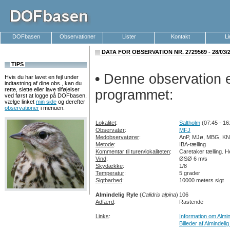
DOFbasen
Observationer
Lister
Kontakt
L
DATA FOR OBSERVATION NR. 2729569 - 28/03/
TIPS
•
Denne observation er
Hvis du har lavet en fejl under
indtastning af dine obs., kan du
rette, slette eller lave tilføjelser
programmet:
ved først at logge på DOFbasen,
vælge linket
min side
og derefter
observationer
i menuen.
Lokalitet
:
Saltholm
(07:45 - 16
Observatør
:
MFJ
Medobservatører
:
AnP, MJø, MBG, KN
Metode
:
IBA-tælling
Kommentar til turen/lokaliteten
:
Caretaker tælling. 
Vind
:
ØSØ 6 m/s
Skydække
:
1/8
Temperatur
:
5 grader
Sigtbarhed
:
10000 meters sigt
Almindelig Ryle
(
Calidris alpina
)
106
Adfærd
:
Rastende
Links
:
Information om Almin
Billeder af Almindeli