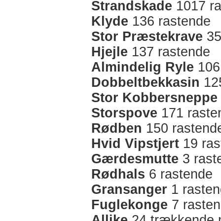
Strandskade
1017 ra
Klyde
136 rastende
Stor Præstekrave
35
Hjejle
137 rastende
Almindelig Ryle
106
Dobbeltbekkasin
125
Stor Kobbersneppe
Storspove
171 raste
Rødben
150 rastend
Hvid Vipstjert
19 ras
Gærdesmutte
3 rast
Rødhals
6 rastende
Gransanger
1 raste
Fuglekonge
7 raste
Allike
24 trækkende 