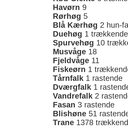
Havørn
9
Rørhøg
5
Blå Kærhøg
2 hun-fa
Duehøg
1 trækkende
Spurvehøg
10 trækk
Musvåge
18
Fjeldvåge
11
Fiskeørn
1 trækkend
Tårnfalk
1 rastende
Dværgfalk
1 rastend
Vandrefalk
2 rastend
Fasan
3 rastende
Blishøne
51 rastend
Trane
1378 trækken