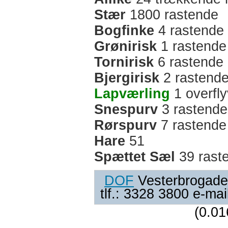
Stær
1800 rastende
Bogfinke
4 rastende
Grønirisk
1 rastende
Tornirisk
6 rastende
Bjergirisk
2 rastend
Lapværling
1 overfl
Snespurv
3 rastende
Rørspurv
7 rastende
Hare
51
Spættet Sæl
39 rast
DOF
Vesterbrogade
tlf.: 3328 3800 e-ma
(0.01